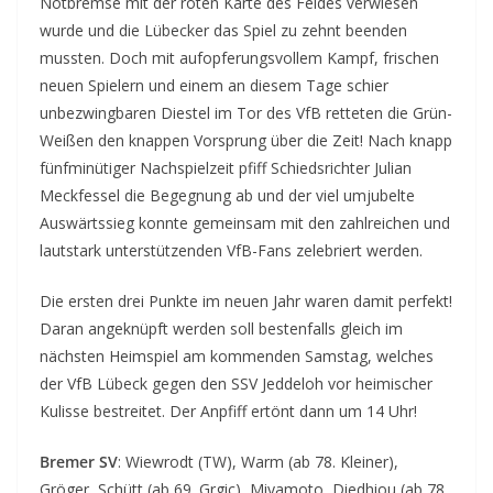
Notbremse mit der roten Karte des Feldes verwiesen
wurde und die Lübecker das Spiel zu zehnt beenden
mussten. Doch mit aufopferungsvollem Kampf, frischen
neuen Spielern und einem an diesem Tage schier
unbezwingbaren Diestel im Tor des VfB retteten die Grün-
Weißen den knappen Vorsprung über die Zeit! Nach knapp
fünfminütiger Nachspielzeit pfiff Schiedsrichter Julian
Meckfessel die Begegnung ab und der viel umjubelte
Auswärtssieg konnte gemeinsam mit den zahlreichen und
lautstark unterstützenden VfB-Fans zelebriert werden.
Die ersten drei Punkte im neuen Jahr waren damit perfekt!
Daran angeknüpft werden soll bestenfalls gleich im
nächsten Heimspiel am kommenden Samstag, welches
der VfB Lübeck gegen den SSV Jeddeloh vor heimischer
Kulisse bestreitet. Der Anpfiff ertönt dann um 14 Uhr!
Bremer SV
: Wiewrodt (TW), Warm (ab 78. Kleiner),
Gröger, Schütt (ab 69. Grgic), Miyamoto, Diedhiou (ab 78.