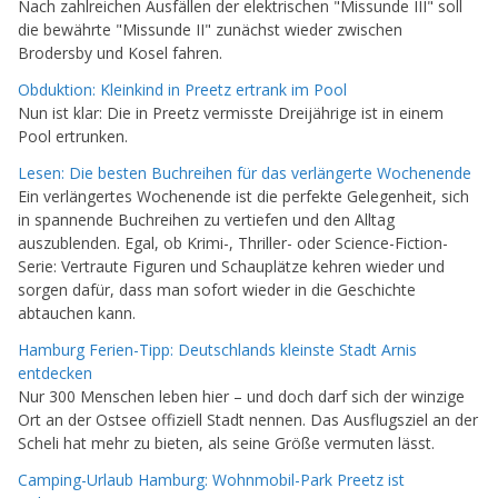
Nach zahlreichen Ausfällen der elektrischen "Missunde III" soll
die bewährte "Missunde II" zunächst wieder zwischen
Brodersby und Kosel fahren.
Obduktion: Kleinkind in Preetz ertrank im Pool
Nun ist klar: Die in Preetz vermisste Dreijährige ist in einem
Pool ertrunken.
Lesen: Die besten Buchreihen für das verlängerte Wochenende
Ein verlängertes Wochenende ist die perfekte Gelegenheit, sich
in spannende Buchreihen zu vertiefen und den Alltag
auszublenden. Egal, ob Krimi-, Thriller- oder Science-Fiction-
Serie: Vertraute Figuren und Schauplätze kehren wieder und
sorgen dafür, dass man sofort wieder in die Geschichte
abtauchen kann.
Hamburg Ferien-Tipp: Deutschlands kleinste Stadt Arnis
entdecken
Nur 300 Menschen leben hier – und doch darf sich der winzige
Ort an der Ostsee offiziell Stadt nennen. Das Ausflugsziel an der
Scheli hat mehr zu bieten, als seine Größe vermuten lässt.
Camping-Urlaub Hamburg: Wohnmobil-Park Preetz ist