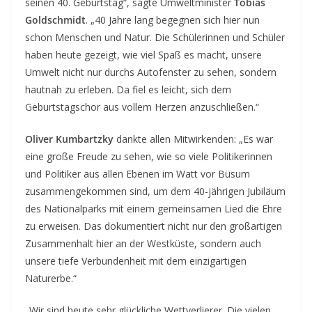
seinen 40. Geburtstag“, sagte Umweltminister
Tobias
Goldschmidt
. „40 Jahre lang begegnen sich hier nun
schon Menschen und Natur. Die Schülerinnen und Schüler
haben heute gezeigt, wie viel Spaß es macht, unsere
Umwelt nicht nur durchs Autofenster zu sehen, sondern
hautnah zu erleben. Da fiel es leicht, sich dem
Geburtstagschor aus vollem Herzen anzuschließen.“
Oliver Kumbartzky
dankte allen Mitwirkenden: „Es war
eine große Freude zu sehen, wie so viele Politikerinnen
und Politiker aus allen Ebenen im Watt vor Büsum
zusammengekommen sind, um dem 40-jährigen Jubiläum
des Nationalparks mit einem gemeinsamen Lied die Ehre
zu erweisen. Das dokumentiert nicht nur den großartigen
Zusammenhalt hier an der Westküste, sondern auch
unsere tiefe Verbundenheit mit dem einzigartigen
Naturerbe.“
„Wir sind heute sehr glückliche Wettverlierer. Die vielen