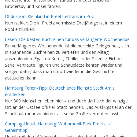
Brodersby und Kosel fahren.
Obduktion: Kleinkind in Preetz ertrank im Pool
Nun ist klar: Die in Preetz vermisste Dreijährige ist in einem
Pool ertrunken.
Lesen: Die besten Buchreihen für das verlängerte Wochenende
Ein verlängertes Wochenende ist die perfekte Gelegenheit, sich
in spannende Buchreihen zu vertiefen und den Alltag
auszublenden. Egal, ob Krimi-, Thriller- oder Science-Fiction-
Serie: Vertraute Figuren und Schauplätze kehren wieder und
sorgen dafür, dass man sofort wieder in die Geschichte
abtauchen kann.
Hamburg Ferien-Tipp: Deutschlands kleinste Stadt Arnis
entdecken
Nur 300 Menschen leben hier – und doch darf sich der winzige
Ort an der Ostsee offiziell Stadt nennen. Das Ausflugsziel an der
Scheli hat mehr zu bieten, als seine Größe vermuten lässt.
Camping-Urlaub Hamburg: Wohnmobil-Park Preetz ist
Geheimtipp
Urlaub mit dem Wohnmobil ist bei vielen beliebt. In Schleswig-