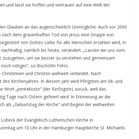
n und lässt sie hoffen und vertrauen auf eine Welt der
r den Glauben an das augenscheinlich Unmögliche. Auch vor 2000
ch nach dem grauenhaften Tod von Jesus eine Gruppe von
geistert von Gottes Liebe für alle Menschen erzählen wird, in
nachhaltig, nämlich bis heute, verändert. „Lassen wir uns vom
ere zuzugehen, um sie besser zu verstehen und gemeinsam
 noch nötiger“, so Bischöfin Fehrs.
le Christinnen und Christen weltweit verbindet. Nach
t des Kirchenjahres. In diesem Jahr wird Pfingsten am 08. und
he Wort „pentekoste“ (der fünfzigste) zurück, weil das
zig Tage nach Ostern gefeiert wird. In Erinnerung an die
ch als „Geburtstag der Kirche“ und Beginn der weltweiten
 Lübeck der Evangelisch-Lutherischen Kirche in
sonntag um 10 Uhr in der Hamburger Hauptkirche St. Michaelis