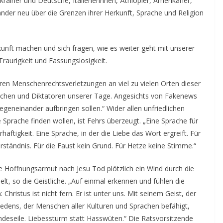
rainer und Deutsche, Italienerinnen, Äthiopier, Amerikaner,
nander neu über die Grenzen ihrer Herkunft, Sprache und Religion
nft machen und sich fragen, wie es weiter geht mit unserer
Traurigkeit und Fassungslosigkeit.
ren Menschenrechtsverletzungen an viel zu vielen Orten dieser
archen und Diktatoren unserer Tage. Angesichts von Fakenews
geneinander aufbringen sollen.“ Wider allen unfriedlichen
prache finden wollen, ist Fehrs überzeugt. „Eine Sprache für
aftigkeit. Eine Sprache, in der die Liebe das Wort ergreift. Für
Verständnis. Für die Faust kein Grund. Für Hetze keine Stimme.“
e Hoffnungsarmut nach Jesu Tod plötzlich ein Wind durch die
elt, so die Geistliche. „Auf einmal erkennen und fühlen die
hristus ist nicht fern. Er ist unter uns. Mit seinem Geist, der
Friedens, der Menschen aller Kulturen und Sprachen befähigt,
ndeseile. Liebessturm statt Hasswüten.“ Die Ratsvorsitzende