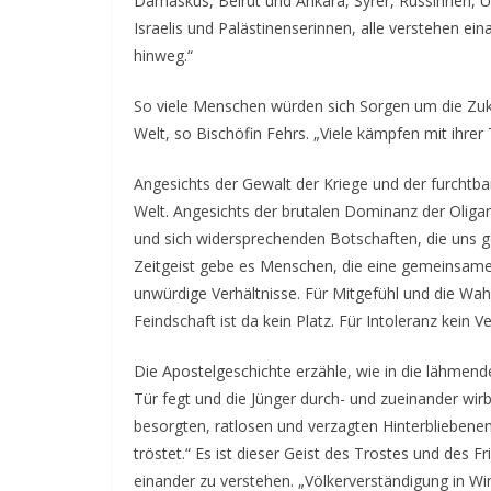
Damaskus, Beirut und Ankara, Syrer, Russinnen, Uk
Israelis und Palästinenserinnen, alle verstehen ei
hinweg.“
So viele Menschen würden sich Sorgen um die Zuku
Welt, so Bischöfin Fehrs. „Viele kämpfen mit ihrer 
Angesichts der Gewalt der Kriege und der furchtba
Welt. Angesichts der brutalen Dominanz der Olig
und sich widersprechenden Botschaften, die uns ge
Zeitgeist gebe es Menschen, die eine gemeinsame S
unwürdige Verhältnisse. Für Mitgefühl und die Wahrh
Feindschaft ist da kein Platz. Für Intoleranz kein 
Die Apostelgeschichte erzähle, wie in die lähmend
Tür fegt und die Jünger durch- und zueinander wirb
besorgten, ratlosen und verzagten Hinterbliebenen: C
tröstet.“ Es ist dieser Geist des Trostes und des 
einander zu verstehen. „Völkerverständigung in Wi