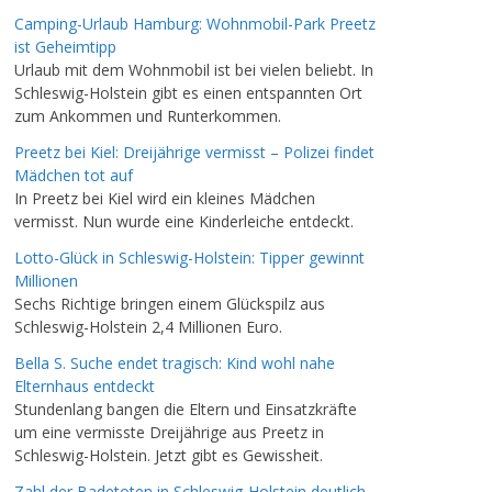
Camping-Urlaub Hamburg: Wohnmobil-Park Preetz
ist Geheimtipp
Urlaub mit dem Wohnmobil ist bei vielen beliebt. In
Schleswig-Holstein gibt es einen entspannten Ort
zum Ankommen und Runterkommen.
Preetz bei Kiel: Dreijährige vermisst – Polizei findet
Mädchen tot auf
In Preetz bei Kiel wird ein kleines Mädchen
vermisst. Nun wurde eine Kinderleiche entdeckt.
Lotto-Glück in Schleswig-Holstein: Tipper gewinnt
Millionen
Sechs Richtige bringen einem Glückspilz aus
Schleswig-Holstein 2,4 Millionen Euro.
Bella S. Suche endet tragisch: Kind wohl nahe
Elternhaus entdeckt
Stundenlang bangen die Eltern und Einsatzkräfte
um eine vermisste Dreijährige aus Preetz in
Schleswig-Holstein. Jetzt gibt es Gewissheit.
Zahl der Badetoten in Schleswig-Holstein deutlich