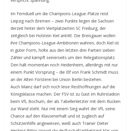
verspricht Spannung.
Im Fernduell um die Champions-League-Plätze reist
Leipzig nach Bremen – zwei Punkte liegen die Sachsen
derzeit hinter dem Viertplatzierten SC Freiburg, der
zeitgleich bei Holstein Kiel antritt. Die Breisgauer wollen
ihre Champions-League-Ambitionen wahren, doch Kiel ist
in guter Form, holte aus den letzten drei Partien sieben
Zähler und kämpft seinerseits um den Relegationsplatz.
Den hält momentan noch Heidenheim, allerdings mit nur
einem Punkt Vorsprung – die Elf von Frank Schmidt muss
an der Alten Försterei bei Union Berlin bestehen.
Auch Mainz darf sich noch leise Resthoffnungen auf die
Königsklasse machen. Der FSV ist zu Gast im Ruhrstadion
beim VfL Bochum, der als Tabellenletzter mit dem Rücken
zur Wand steht. Nur mit einem Sieg wahrt der VfL seine
Chance auf den Klassenerhalt und ist zugleich auf
Schützenhilfe angewiesen, weiß auch Trainer Dieter
Hecking (https://sport.sky.de/fussball/artikel/sind-klar-von-