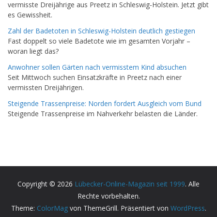
vermisste Dreijährige aus Preetz in Schleswig-Holstein. Jetzt gibt
es Gewissheit.
Zahl der Badetoten in Schleswig-Holstein deutlich gestiegen
Fast doppelt so viele Badetote wie im gesamten Vorjahr –
woran liegt das?
Anwohner sollen Gärten nach vermisstem Kind absuchen
Seit Mittwoch suchen Einsatzkräfte in Preetz nach einer
vermissten Dreijährigen.
Steigende Trassenpreise: Norden fordert Ausgleich vom Bund
Steigende Trassenpreise im Nahverkehr belasten die Länder.
Copyright © 2026
Lübecker-Online-Magazin seit 1999
. Alle
Rechte vorbehalten.
Theme:
ColorMag
von ThemeGrill. Präsentiert von
WordPress
.