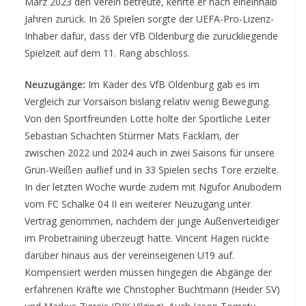
März 2023 den Verein betreute, kehrte er nach eineinhalb
Jahren zurück. In 26 Spielen sorgte der UEFA-Pro-Lizenz-
Inhaber dafür, dass der VfB Oldenburg die zurückliegende
Spielzeit auf dem 11. Rang abschloss.
Neuzugänge:
Im Kader des VfB Oldenburg gab es im
Vergleich zur Vorsaison bislang relativ wenig Bewegung.
Von den Sportfreunden Lotte holte der Sportliche Leiter
Sebastian Schachten Stürmer Mats Facklam, der
zwischen 2022 und 2024 auch in zwei Saisons für unsere
Grün-Weißen auflief und in 33 Spielen sechs Tore erzielte.
In der letzten Woche wurde zudem mit Ngufor Anubodem
vom FC Schalke 04 II ein weiterer Neuzugang unter
Vertrag genommen, nachdem der junge Außenverteidiger
im Probetraining überzeugt hatte. Vincent Hagen rückte
darüber hinaus aus der vereinseigenen U19 auf.
Kompensiert werden müssen hingegen die Abgänge der
erfahrenen Kräfte wie Christopher Buchtmann (Heider SV)