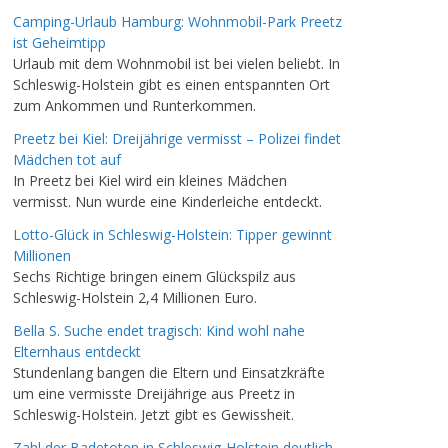
Camping-Urlaub Hamburg: Wohnmobil-Park Preetz
ist Geheimtipp
Urlaub mit dem Wohnmobil ist bei vielen beliebt. In
Schleswig-Holstein gibt es einen entspannten Ort
zum Ankommen und Runterkommen.
Preetz bei Kiel: Dreijährige vermisst – Polizei findet
Mädchen tot auf
In Preetz bei Kiel wird ein kleines Mädchen
vermisst. Nun wurde eine Kinderleiche entdeckt.
Lotto-Glück in Schleswig-Holstein: Tipper gewinnt
Millionen
Sechs Richtige bringen einem Glückspilz aus
Schleswig-Holstein 2,4 Millionen Euro.
Bella S. Suche endet tragisch: Kind wohl nahe
Elternhaus entdeckt
Stundenlang bangen die Eltern und Einsatzkräfte
um eine vermisste Dreijährige aus Preetz in
Schleswig-Holstein. Jetzt gibt es Gewissheit.
Zahl der Badetoten in Schleswig-Holstein deutlich