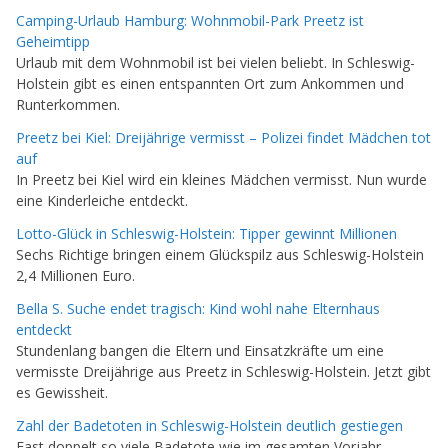
Camping-Urlaub Hamburg: Wohnmobil-Park Preetz ist
Geheimtipp
Urlaub mit dem Wohnmobil ist bei vielen beliebt. In Schleswig-
Holstein gibt es einen entspannten Ort zum Ankommen und
Runterkommen.
Preetz bei Kiel: Dreijährige vermisst – Polizei findet Mädchen tot
auf
In Preetz bei Kiel wird ein kleines Mädchen vermisst. Nun wurde
eine Kinderleiche entdeckt.
Lotto-Glück in Schleswig-Holstein: Tipper gewinnt Millionen
Sechs Richtige bringen einem Glückspilz aus Schleswig-Holstein
2,4 Millionen Euro.
Bella S. Suche endet tragisch: Kind wohl nahe Elternhaus
entdeckt
Stundenlang bangen die Eltern und Einsatzkräfte um eine
vermisste Dreijährige aus Preetz in Schleswig-Holstein. Jetzt gibt
es Gewissheit.
Zahl der Badetoten in Schleswig-Holstein deutlich gestiegen
Fast doppelt so viele Badetote wie im gesamten Vorjahr –