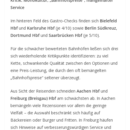
Kritik: Monokultur, „Bahnhofspreise“, mangelhafter
Service
Im hinteren Feld des Gastro-Checks finden sich
Bielefeld
Hbf
und
Karlsruhe Hbf
(je 4/10) sowie
Berlin Südkreuz
,
Dortmund Hbf
und
Saarbrücken Hbf
(je 5/10).
Für die schwächer bewerteten Bahnhöfen ließen sich drei
sich wiederholende Kritikpunkte identifizieren: zu viel
Kette, schwankende Qualität zwischen den Optionen und
eine Preis-Leistung, die durch den oft bemängelten
„Bahnhofspreise“ seltener überzeugt.
Aus Sicht der Reisenden schneiden
Aachen Hbf
und
Freiburg (Breisgau) Hbf
am schwächsten ab. In Aachen
bemängeln viele Rezensionen vor allem die geringe
Vielfalt – die Auswahl beschränkt sich häufig auf
Bäckereien oder Burger und Fritten. In Freiburg häufen
sich Hinweise auf verbesserungswürdigen Service und