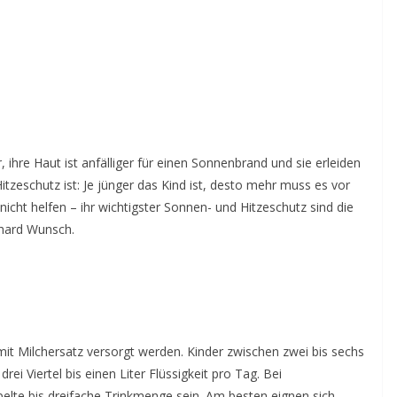
 ihre Haut ist anfälliger für einen Sonnenbrand und sie erleiden
itzeschutz ist: Je jünger das Kind ist, desto mehr muss es vor
icht helfen – ihr wichtigster Sonnen- und Hitzeschutz sind die
nhard Wunsch.
 mit Milchersatz versorgt werden. Kinder zwischen zwei bis sechs
i Viertel bis einen Liter Flüssigkeit pro Tag. Bei
lte bis dreifache Trinkmenge sein. Am besten eignen sich