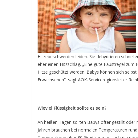
Hitzebeschwerden leiden. Sie dehydrieren schneller,
eher einen Hitzschlag. „Eine gute Faustregel zum H
Hitze geschützt werden. Babys können sich selbst n
Erwachsenen“, sagt AOK-Serviceregionsleiter Rei
Wieviel Flüssigkeit sollte es sein?
An heißen Tagen sollten Babys öfter gestillt oder
Jahren brauchen bei normalen Temperaturen rund dre
Temperaturen über 30 Grad kann es auch die doppe