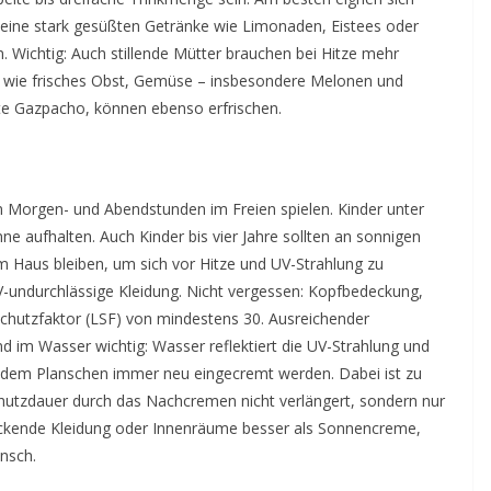
eine stark gesüßten Getränke wie Limonaden, Eistees oder
n. Wichtig: Auch stillende Mütter brauchen bei Hitze mehr
t wie frisches Obst, Gemüse – insbesondere Melonen und
te Gazpacho, können ebenso erfrischen.
en Morgen- und Abendstunden im Freien spielen. Kinder unter
nne aufhalten. Auch Kinder bis vier Jahre sollten an sonnigen
 Haus bleiben, um sich vor Hitze und UV-Strahlung zu
l UV-undurchlässige Kleidung. Nicht vergessen: Kopfbedeckung,
chutzfaktor (LSF) von mindestens 30. Ausreichender
d im Wasser wichtig: Wasser reflektiert die UV-Strahlung und
ch dem Planschen immer neu eingecremt werden. Dabei ist zu
utzdauer durch das Nachcremen nicht verlängert, sondern nur
deckende Kleidung oder Innenräume besser als Sonnencreme,
unsch.