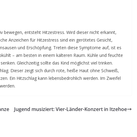
iv bewegen, entsteht Hitzestress. Wird dieser nicht erkannt,
he Anzeichen für Hitzestress sind ein gerötetes Gesicht,
ensausen und Erschöpfung. Treten diese Symptome auf, ist es
bkühlt – am besten in einem kälteren Raum. Kühle und feuchte
ken. Gleichzeitig sollte das Kind möglichst viel trinken.
schlag. Dieser zeigt sich durch rote, heiße Haut ohne Schweiß,
en. Ein Hitzschlag kann lebensbedrohlich werden. Im Zweifel
 werden.
anze
Jugend musiziert: Vier-Länder-Konzert in Itzehoe