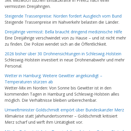
Seit Mittwoch suchen Einsatzkräfte in Preetz nach einer
vermissten Dreijährigen.
Steigende Trassenpreise: Norden fordert Ausgleich vom Bund
Steigende Trassenpreise im Nahverkehr belasten die Länder.
Dreijährige vermisst: Bella braucht dringend medizinische Hilfe
Eine Dreijährige verschwindet von zu Hause – und ist nicht mehr
zu finden. Die Polizei wendet sich an die Öffentlichkeit.
2026 bisher über 30 Drohnensichtungen in Schleswig-Holstein
Schleswig-Holstein investiert in neue Drohnenabwehr und mehr
Personal.
Wetter in Hamburg: Weitere Gewitter angekündigt –
Temperaturen stürzen ab
Wetter-Mix im Norden: Von Sonne bis Gewitter ist in den
kommenden Tagen in Hamburg und Schleswig-Holstein alles
möglich. Die Verhältnisse bleiben unberechenbar.
Umweltminister Goldschmidt empört über Bundeskanzler Merz
Klimakrise statt Jahrhundertsommer – Goldschmidt kritisiert
Merz scharf und wirft ihm Untätigkeit vor.