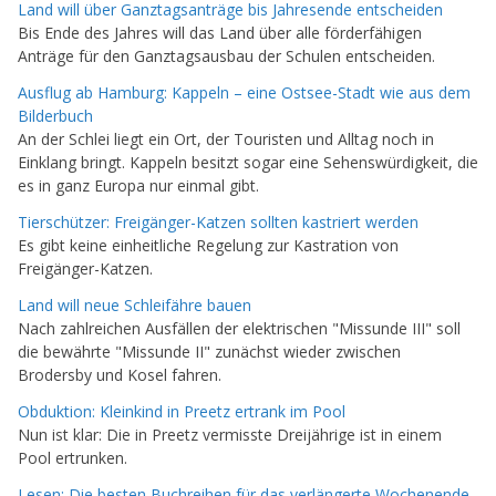
Land will über Ganztagsanträge bis Jahresende entscheiden
Bis Ende des Jahres will das Land über alle förderfähigen
Anträge für den Ganztagsausbau der Schulen entscheiden.
Ausflug ab Hamburg: Kappeln – eine Ostsee-Stadt wie aus dem
Bilderbuch
An der Schlei liegt ein Ort, der Touristen und Alltag noch in
Einklang bringt. Kappeln besitzt sogar eine Sehenswürdigkeit, die
es in ganz Europa nur einmal gibt.
Tierschützer: Freigänger-Katzen sollten kastriert werden
Es gibt keine einheitliche Regelung zur Kastration von
Freigänger-Katzen.
Land will neue Schleifähre bauen
Nach zahlreichen Ausfällen der elektrischen "Missunde III" soll
die bewährte "Missunde II" zunächst wieder zwischen
Brodersby und Kosel fahren.
Obduktion: Kleinkind in Preetz ertrank im Pool
Nun ist klar: Die in Preetz vermisste Dreijährige ist in einem
Pool ertrunken.
Lesen: Die besten Buchreihen für das verlängerte Wochenende