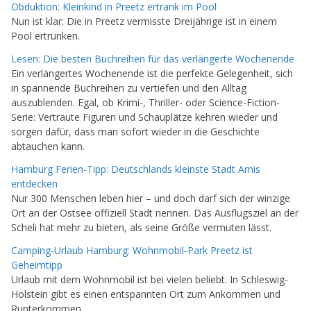
Obduktion: Kleinkind in Preetz ertrank im Pool
Nun ist klar: Die in Preetz vermisste Dreijährige ist in einem
Pool ertrunken.
Lesen: Die besten Buchreihen für das verlängerte Wochenende
Ein verlängertes Wochenende ist die perfekte Gelegenheit, sich
in spannende Buchreihen zu vertiefen und den Alltag
auszublenden. Egal, ob Krimi-, Thriller- oder Science-Fiction-
Serie: Vertraute Figuren und Schauplätze kehren wieder und
sorgen dafür, dass man sofort wieder in die Geschichte
abtauchen kann.
Hamburg Ferien-Tipp: Deutschlands kleinste Stadt Arnis
entdecken
Nur 300 Menschen leben hier – und doch darf sich der winzige
Ort an der Ostsee offiziell Stadt nennen. Das Ausflugsziel an der
Scheli hat mehr zu bieten, als seine Größe vermuten lässt.
Camping-Urlaub Hamburg: Wohnmobil-Park Preetz ist
Geheimtipp
Urlaub mit dem Wohnmobil ist bei vielen beliebt. In Schleswig-
Holstein gibt es einen entspannten Ort zum Ankommen und
Runterkommen.