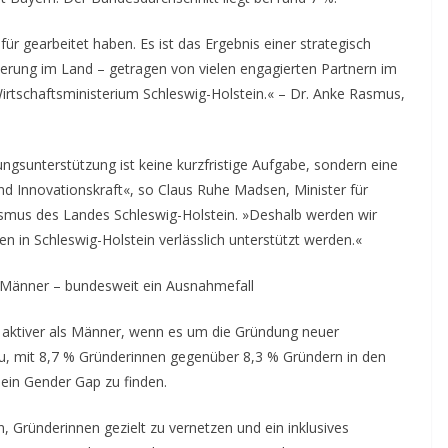
für gearbeitet haben. Es ist das Ergebnis einer strategisch
derung im Land – getragen von vielen engagierten Partnern im
rtschaftsministerium Schleswig-Holstein.« – Dr. Anke Rasmus,
gsunterstützung ist keine kurzfristige Aufgabe, sondern eine
 und Innovationskraft«, so Claus Ruhe Madsen, Minister für
rismus des Landes Schleswig-Holstein. »Deshalb werden wir
n in Schleswig-Holstein verlässlich unterstützt werden.«
s Männer – bundesweit ein Ausnahmefall
 aktiver als Männer, wenn es um die Gründung neuer
u, mit 8,7 % Gründerinnen gegenüber 8,3 % Gründern in den
 ein Gender Gap zu finden.
, Gründerinnen gezielt zu vernetzen und ein inklusives