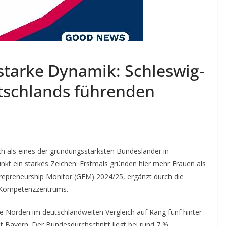
tarke Dynamik: Schleswig-
utschlands führenden
sich als eines der gründungsstärksten Bundesländer in
nkt ein starkes Zeichen: Erstmals gründen hier mehr Frauen als
repreneurship Monitor (GEM) 2024/25, ergänzt durch die
 Kompetenzzentrums.
te Norden im deutschlandweiten Vergleich auf Rang fünf hinter
 Bayern. Der Bundesdurchschnitt liegt bei rund 7 %.