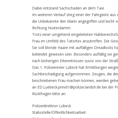
Dabei entstand Sachschaden an dem Taxi.
Im weiteren Verlauf stieg einer der Fahrgäste aus 
die Unbekannte den Mann angegriffen und leicht ve
Richtung Hüxterdamm.
Trotz einer umgehend eingeleiteten Nahbereichsfa
Frau im Umfeld des Tatortes anzutreffen. Die Ge
Sie soll blonde Haare mit auffälligen Dreadlocks 
bekleidet gewesen sein. Besonders auffällig sei gew
nach bisherigen Erkenntnissen zuvor von der Stra
Das 1. Polizeirevier Lübeck hat Ermittlungen weg
Sachbeschädigung aufgenommen. Zeugen, die den V
beschriebenen Frau machen können, werden gebet
an ED.Luebeck.prev01@polizei.landsh.de bei der Po
Rückfragen bitte an:
Polizeidirektion Lübeck
Stabsstelle/Öffentlichkeitsarbeit