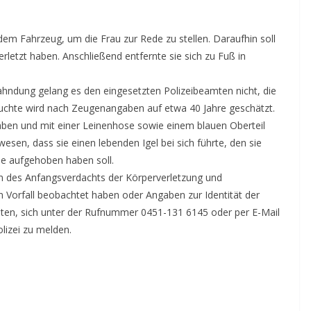
dem Fahrzeug, um die Frau zur Rede zu stellen. Daraufhin soll
rletzt haben. Anschließend entfernte sie sich zu Fuß in
hndung gelang es den eingesetzten Polizeibeamten nicht, die
suchte wird nach Zeugenangaben auf etwa 40 Jahre geschätzt.
haben und mit einer Leinenhose sowie einem blauen Oberteil
esen, dass sie einen lebenden Igel bei sich führte, den sie
ße aufgehoben haben soll.
en des Anfangsverdachts der Körperverletzung und
orfall beobachtet haben oder Angaben zur Identität der
en, sich unter der Rufnummer 0451-131 6145 oder per E-Mail
lizei zu melden.