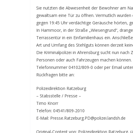
Sie nutzten die Abwesenheit der Bewohner am Nac
gewaltsam eine Tür zu öffnen. Vermutlich wurden
gegen 19:45 Uhr verdächtige Geräusche hörten, ges
In Hammoor, in der Straße „Wiesengrund“, drange
Terrassentür in ein Einfamilienhaus ein. Anschli
Art und Umfang des Stehlguts können derzeit ke
Die Kriminalpolizei in Ahrensburg sucht nun nach
Personen oder auch Fahrzeugen machen können. S
Telefonnummer 04102/809-0 oder per Email unter 
Rückfragen bitte an:
Polizeidirektion Ratzeburg
– Stabsstelle / Presse –
Timo Knorr
Telefon: 04541/809-2010
E-Mail: Presse.Ratzeburg.PD@polizei.landsh.de
Original-Content von: Polizeidirektion Ratzeburg, 