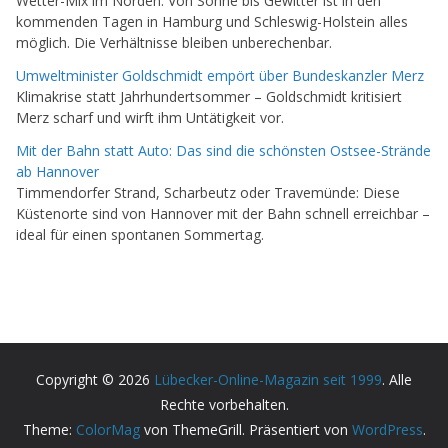
Wetter-Mix im Norden: Von Sonne bis Gewitter ist in den
kommenden Tagen in Hamburg und Schleswig-Holstein alles
möglich. Die Verhältnisse bleiben unberechenbar.
Umweltminister Goldschmidt empört über Bundeskanzler Merz
Klimakrise statt Jahrhundertsommer – Goldschmidt kritisiert
Merz scharf und wirft ihm Untätigkeit vor.
Mit der Bahn statt Auto: Das sind die schönsten Ostsee-Strände
ab Hannover
Timmendorfer Strand, Scharbeutz oder Travemünde: Diese
Küstenorte sind von Hannover mit der Bahn schnell erreichbar –
ideal für einen spontanen Sommertag.
Copyright © 2026
Lübecker-Online-Magazin seit 1999
. Alle
Rechte vorbehalten.
Theme:
ColorMag
von ThemeGrill. Präsentiert von
WordPress
.