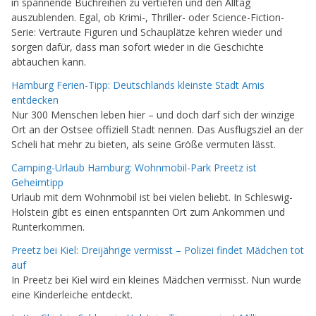
in spannende Buchreihen zu vertiefen und den Alltag
auszublenden. Egal, ob Krimi-, Thriller- oder Science-Fiction-
Serie: Vertraute Figuren und Schauplätze kehren wieder und
sorgen dafür, dass man sofort wieder in die Geschichte
abtauchen kann.
Hamburg Ferien-Tipp: Deutschlands kleinste Stadt Arnis
entdecken
Nur 300 Menschen leben hier – und doch darf sich der winzige
Ort an der Ostsee offiziell Stadt nennen. Das Ausflugsziel an der
Scheli hat mehr zu bieten, als seine Größe vermuten lässt.
Camping-Urlaub Hamburg: Wohnmobil-Park Preetz ist
Geheimtipp
Urlaub mit dem Wohnmobil ist bei vielen beliebt. In Schleswig-
Holstein gibt es einen entspannten Ort zum Ankommen und
Runterkommen.
Preetz bei Kiel: Dreijährige vermisst – Polizei findet Mädchen tot
auf
In Preetz bei Kiel wird ein kleines Mädchen vermisst. Nun wurde
eine Kinderleiche entdeckt.