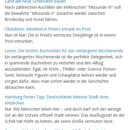
Land will neue Schleifähre bauen
Nach zahlreichen Ausfällen der elektrischen "Missunde III" soll
die bewährte "Missunde II" zunächst wieder zwischen
Brodersby und Kosel fahren.
Obduktion: Kleinkind in Preetz ertrank im Pool
Nun ist klar: Die in Preetz vermisste Dreijährige ist in einem
Pool ertrunken.
Lesen: Die besten Buchreihen für das verlängerte Wochenende
Ein verlängertes Wochenende ist die perfekte Gelegenheit, sich
in spannende Buchreihen zu vertiefen und den Alltag
auszublenden. Egal, ob Krimi-, Thriller- oder Science-Fiction-
Serie: Vertraute Figuren und Schauplätze kehren wieder und
sorgen dafür, dass man sofort wieder in die Geschichte
abtauchen kann.
Hamburg Ferien-Tipp: Deutschlands kleinste Stadt Arnis
entdecken
Nur 300 Menschen leben hier – und doch darf sich der winzige
Ort an der Ostsee offiziell Stadt nennen. Das Ausflugsziel an der
Scheli hat mehr zu bieten, als seine Größe vermuten lässt.