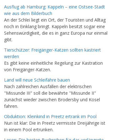
Ausflug ab Hamburg: Kappeln – eine Ostsee-Stadt
wie aus dem Bilderbuch
An der Schlei liegt ein Ort, der Touristen und Alltag
noch in Einklang bringt. Kappeln besitzt sogar eine
Sehenswürdigkeit, die es in ganz Europa nur einmal
gibt.
Tierschützer: Freigänger-Katzen sollten kastriert
werden
Es gibt keine einheitliche Regelung zur Kastration
von Freigänger-Katzen.
Land will neue Schleifähre bauen
Nach zahlreichen Ausfällen der elektrischen
"Missunde III" soll die bewährte "Missunde II"
zunächst wieder zwischen Brodersby und Kosel
fahren.
Obduktion: Kleinkind in Preetz ertrank im Pool
Nun ist klar: Die in Preetz vermisste Dreijährige ist
in einem Pool ertrunken.
Lesen: Die besten Buchreihen für das verlängerte