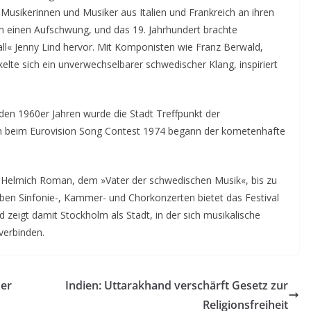
 Musikerinnen und Musiker aus Italien und Frankreich an ihren
ben einen Aufschwung, und das 19. Jahrhundert brachte
all« Jenny Lind hervor. Mit Komponisten wie Franz Berwald,
lte sich ein unverwechselbarer schwedischer Klang, inspiriert
den 1960er Jahren wurde die Stadt Treffpunkt der
ph beim Eurovision Song Contest 1974 begann der kometenhafte
n Helmich Roman, dem »Vater der schwedischen Musik«, bis zu
ben Sinfonie-, Kammer- und Chorkonzerten bietet das Festival
 zeigt damit Stockholm als Stadt, in der sich musikalische
verbinden.
uer
Indien: Uttarakhand verschärft Gesetz zur
Religionsfreiheit