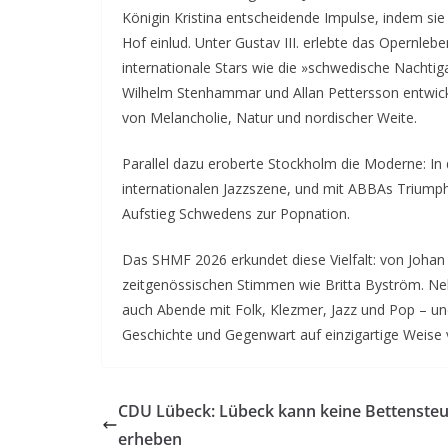
Königin Kristina entscheidende Impulse, indem sie
Hof einlud. Unter Gustav III. erlebte das Opernle
internationale Stars wie die »schwedische Nachtig
Wilhelm Stenhammar und Allan Pettersson entwicke
von Melancholie, Natur und nordischer Weite.
Parallel dazu eroberte Stockholm die Moderne: In 
internationalen Jazzszene, und mit ABBAs Trium
Aufstieg Schwedens zur Popnation.
Das SHMF 2026 erkundet diese Vielfalt: von Joha
zeitgenössischen Stimmen wie Britta Byström. Ne
auch Abende mit Folk, Klezmer, Jazz und Pop – und
Geschichte und Gegenwart auf einzigartige Weise 
CDU Lübeck: Lübeck kann keine Bettenste
erheben