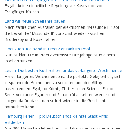
Es gibt keine einheitliche Regelung zur Kastration von
Freigänger-Katzen.
Land will neue Schleifähre bauen
Nach zahlreichen Ausfällen der elektrischen "Missunde III" soll
die bewährte "Missunde II" zunächst wieder zwischen
Brodersby und Kosel fahren.
Obduktion: Kleinkind in Preetz ertrank im Pool
Nun ist klar: Die in Preetz vermisste Dreijährige ist in einem
Pool ertrunken.
Lesen: Die besten Buchreihen für das verlängerte Wochenende
Ein verlängertes Wochenende ist die perfekte Gelegenheit, sich
in spannende Buchreihen zu vertiefen und den Alltag
auszublenden. Egal, ob Krimi-, Thriller- oder Science-Fiction-
Serie: Vertraute Figuren und Schauplätze kehren wieder und
sorgen dafür, dass man sofort wieder in die Geschichte
abtauchen kann.
Hamburg Ferien-Tipp: Deutschlands kleinste Stadt Arnis
entdecken
Nur 300 Menschen leben hier – und doch darf sich der winzige