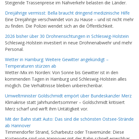
Steigende Trassenpreise im Nahverkehr belasten die Länder.
Dreijährige vermisst: Bella braucht dringend medizinische Hilfe
Eine Dreijährige verschwindet von zu Hause – und ist nicht mehr
zu finden. Die Polizei wendet sich an die Öffentlichkeit.
2026 bisher über 30 Drohnensichtungen in Schleswig-Holstein
Schleswig-Holstein investiert in neue Drohnenabwehr und mehr
Personal.
Wetter in Hamburg: Weitere Gewitter angekündigt –
Temperaturen stürzen ab
Wetter-Mix im Norden: Von Sonne bis Gewitter ist in den
kommenden Tagen in Hamburg und Schleswig-Holstein alles
möglich. Die Verhältnisse bleiben unberechenbar.
Umweltminister Goldschmidt empört über Bundeskanzler Merz
Klimakrise statt Jahrhundertsommer – Goldschmidt kritisiert
Merz scharf und wirft ihm Untätigkeit vor.
Mit der Bahn statt Auto: Das sind die schönsten Ostsee-Strände
ab Hannover
Timmendorfer Strand, Scharbeutz oder Travemünde: Diese
Küstenorte sind von Hannover mit der Bahn schnell erreichbar –