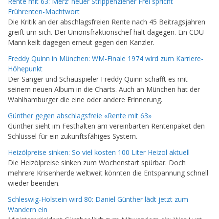
Rente mit 63: Merz' neuer Strippenzieher Frei spricht
Frührenten-Machtwort
Die Kritik an der abschlagsfreien Rente nach 45 Beitragsjahren
greift um sich. Der Unionsfraktionschef hält dagegen. Ein CDU-
Mann keilt dagegen erneut gegen den Kanzler.
Freddy Quinn in München: WM-Finale 1974 wird zum Karriere-
Höhepunkt
Der Sänger und Schauspieler Freddy Quinn schafft es mit
seinem neuen Album in die Charts. Auch an München hat der
Wahlhamburger die eine oder andere Erinnerung.
Günther gegen abschlagsfreie «Rente mit 63»
Günther sieht im Festhalten am vereinbarten Rentenpaket den
Schlüssel für ein zukunftsfähiges System.
Heizölpreise sinken: So viel kosten 100 Liter Heizöl aktuell
Die Heizölpreise sinken zum Wochenstart spürbar. Doch
mehrere Krisenherde weltweit könnten die Entspannung schnell
wieder beenden.
Schleswig-Holstein wird 80: Daniel Günther lädt jetzt zum
Wandern ein