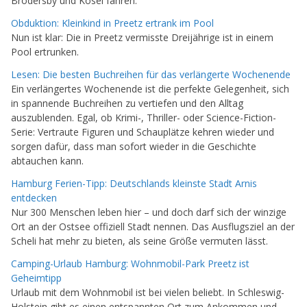
Brodersby und Kosel fahren.
Obduktion: Kleinkind in Preetz ertrank im Pool
Nun ist klar: Die in Preetz vermisste Dreijährige ist in einem
Pool ertrunken.
Lesen: Die besten Buchreihen für das verlängerte Wochenende
Ein verlängertes Wochenende ist die perfekte Gelegenheit, sich
in spannende Buchreihen zu vertiefen und den Alltag
auszublenden. Egal, ob Krimi-, Thriller- oder Science-Fiction-
Serie: Vertraute Figuren und Schauplätze kehren wieder und
sorgen dafür, dass man sofort wieder in die Geschichte
abtauchen kann.
Hamburg Ferien-Tipp: Deutschlands kleinste Stadt Arnis
entdecken
Nur 300 Menschen leben hier – und doch darf sich der winzige
Ort an der Ostsee offiziell Stadt nennen. Das Ausflugsziel an der
Scheli hat mehr zu bieten, als seine Größe vermuten lässt.
Camping-Urlaub Hamburg: Wohnmobil-Park Preetz ist
Geheimtipp
Urlaub mit dem Wohnmobil ist bei vielen beliebt. In Schleswig-
Holstein gibt es einen entspannten Ort zum Ankommen und