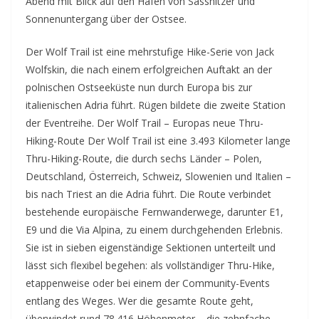
Abend mit Blick auf den Hafen von Sassnitzer und
Sonnenuntergang über der Ostsee.
Der Wolf Trail ist eine mehrstufige Hike-Serie von Jack
Wolfskin, die nach einem erfolgreichen Auftakt an der
polnischen Ostseeküste nun durch Europa bis zur
italienischen Adria führt. Rügen bildete die zweite Station
der Eventreihe. Der Wolf Trail – Europas neue Thru-
Hiking-Route Der Wolf Trail ist eine 3.493 Kilometer lange
Thru-Hiking-Route, die durch sechs Länder – Polen,
Deutschland, Österreich, Schweiz, Slowenien und Italien –
bis nach Triest an die Adria führt. Die Route verbindet
bestehende europäische Fernwanderwege, darunter E1,
E9 und die Via Alpina, zu einem durchgehenden Erlebnis.
Sie ist in sieben eigenständige Sektionen unterteilt und
lässt sich flexibel begehen: als vollständiger Thru-Hike,
etappenweise oder bei einem der Community-Events
entlang des Weges. Wer die gesamte Route geht,
überwindet rund 78.416 Höhenmeter – die zehnfache