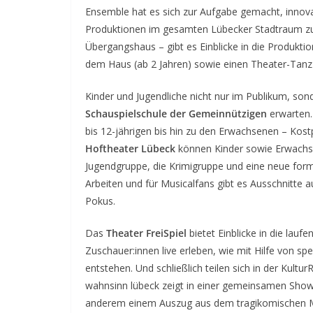
Ensemble hat es sich zur Aufgabe gemacht, innovat
Produktionen im gesamten Lübecker Stadtraum zu 
Übergangshaus – gibt es Einblicke in die Produkti
dem Haus (ab 2 Jahren) sowie einen Theater-Tanz-
Kinder und Jugendliche nicht nur im Publikum, son
Schauspielschule der Gemeinnützigen
erwarten.
bis 12-jährigen bis hin zu den Erwachsenen – Kost
Hoftheater Lübeck
können Kinder sowie Erwachse
Jugendgruppe, die Krimigruppe und eine neue form
Arbeiten und für Musicalfans gibt es Ausschnitte 
Pokus.
Das
Theater FreiSpiel
bietet Einblicke in die lau
Zuschauer:innen live erleben, wie mit Hilfe von s
entstehen. Und schließlich teilen sich in der Kultu
wahnsinn lübeck zeigt in einer gemeinsamen Show 
anderem einem Auszug aus dem tragikomischen 