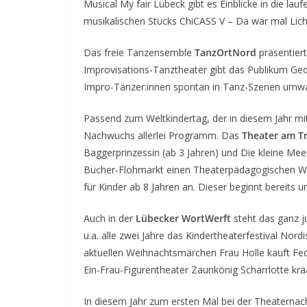
Musical My fair Lübeck gibt es Einblicke in die la
musikalischen Stücks ChiCASS V – Da war mal Lich
Das freie Tanzensemble
TanzOrtNord
präsentier
Improvisations-Tanztheater gibt das Publikum Ged
Impro-Tänzer:innen spontan in Tanz-Szenen umw
Passend zum Weltkindertag, der in diesem Jahr mi
Nachwuchs allerlei Programm. Das
Theater am T
Baggerprinzessin (ab 3 Jahren) und Die kleine Me
Bücher-Flohmarkt einen Theaterpädagogischen W
für Kinder ab 8 Jahren an. Dieser beginnt bereits
Auch in der
Lübecker WortWerft
steht das ganz j
u.a. alle zwei Jahre das Kindertheaterfestival Nord
aktuellen Weihnachtsmärchen Frau Holle kauft Fed
Ein-Frau-Figurentheater Zaunkönig Scharrlotte krää
In diesem Jahr zum ersten Mal bei der Theaternach