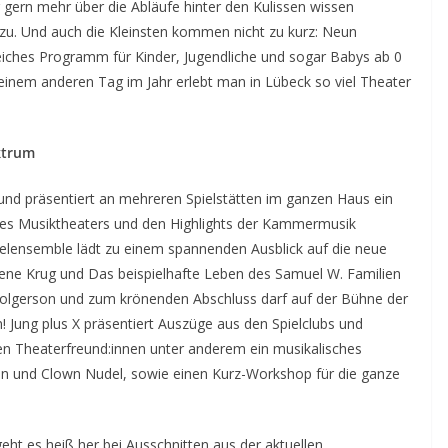
gern mehr über die Abläufe hinter den Kulissen wissen
u. Und auch die Kleinsten kommen nicht zu kurz: Neun
iches Programm für Kinder, Jugendliche und sogar Babys ab 0
 keinem anderen Tag im Jahr erlebt man in Lübeck so viel Theater
ktrum
und präsentiert an mehreren Spielstätten im ganzen Haus ein
a des Musiktheaters und den Highlights der Kammermusik
lensemble lädt zu einem spannenden Ausblick auf die neue
hene Krug und Das beispielhafte Leben des Samuel W. Familien
Holgerson und zum krönenden Abschluss darf auf der Bühne der
! Jung plus X präsentiert Auszüge aus den Spielclubs und
nen Theaterfreund:innen unter anderem ein musikalisches
n und Clown Nudel, sowie einen Kurz-Workshop für die ganze
eht es heiß her bei Ausschnitten aus der aktuellen