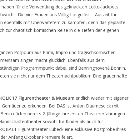
e haben für die Verwendung des geknackten Lotto-Jackpots
wuchs. Die vier Frauen aus Völlig Losgelöst – Auszeit für
n ebenfalls mit Unerwartetem zu kämpfen, denn das geplante
ich zur chaotisch-komischen Reise in die Tiefen der eigenen
ganzen Potpourri aus Krimi, Impro und tragischkomischen
meinsam singen macht glücklich! Ebenfalls aus dem
nständigen Programmpunkt dabei, sind Benninghoven&Bonnin.
eten sie nicht nur dem Theaternachtpublikum Eine grauenhafte
KOLK 17 Figurentheater & Museum
endlich wieder mit eigener
lten Gemäuer zu erkunden. Bei DAS ist Anton Daumesdick mit
erlin dürfen bereits 2-Jährige ihre ersten Theatererfahrungen
Handschattentheater sowohl für Kinder als auch für
OBALT Figurentheater Lübeck eine exklusive Kostprobe ihres
 der Anfang Oktober Premiere feiert.