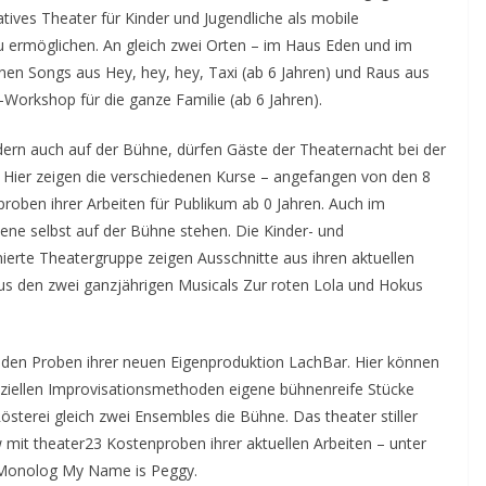
ives Theater für Kinder und Jugendliche als mobile
ermöglichen. An gleich zwei Orten – im Haus Eden und im
onen Songs aus Hey, hey, hey, Taxi (ab 6 Jahren) und Raus aus
Workshop für die ganze Familie (ab 6 Jahren).
dern auch auf der Bühne, dürfen Gäste der Theaternacht bei der
 Hier zeigen die verschiedenen Kurse – angefangen von den 8
proben ihrer Arbeiten für Publikum ab 0 Jahren. Auch im
ne selbst auf der Bühne stehen. Die Kinder- und
ierte Theatergruppe zeigen Ausschnitte aus ihren aktuellen
aus den zwei ganzjährigen Musicals Zur roten Lola und Hokus
fenden Proben ihrer neuen Eigenproduktion LachBar. Hier können
peziellen Improvisationsmethoden eigene bühnenreife Stücke
rRösterei gleich zwei Ensembles die Bühne. Das theater stiller
mit theater23 Kostenproben ihrer aktuellen Arbeiten – unter
Monolog My Name is Peggy.