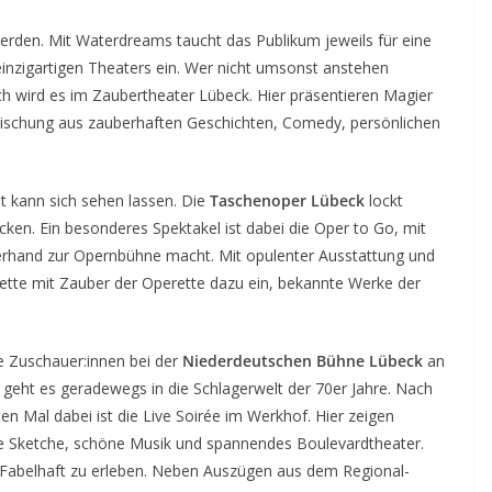
rden. Mit Waterdreams taucht das Publikum jeweils für eine
inzigartigen Theaters ein. Wer nicht umsonst anstehen
ch wird es im Zaubertheater Lübeck. Hier präsentieren Magier
ischung aus zauberhaften Geschichten, Comedy, persönlichen
t kann sich sehen lassen. Die
Taschenoper Lübeck
lockt
cken. Ein besonderes Spektakel ist dabei die Oper to Go, mit
zerhand zur Opernbühne macht. Mit opulenter Ausstattung und
rette mit Zauber der Operette dazu ein, bekannte Werke der
ie Zuschauer:innen bei der
Niederdeutschen Bühne Lübeck
an
e geht es geradewegs in die Schlagerwelt der 70er Jahre. Nach
en Mal dabei ist die Live Soirée im Werkhof. Hier zeigen
ge Sketche, schöne Musik und spannendes Boulevardtheater.
 Fabelhaft zu erleben. Neben Auszügen aus dem Regional-