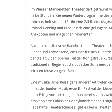
Im
Wasser Marionetten Theater
darf geträumt we
halbe Stunde in die neuen Winterprogramme des e
möchte, holt sich ab 18 Uhr eine Zählkarte. Magis
Roland Henning und Nico Pusch eine gelungene M
Anekdoten und magischen Momenten.
Auch die musikalische Bandbreite der Theaternach
Kinder und Erwachsene, die Oper für sich zu entde
der die TOL den oberen Teil der Königstraße kur
traditioneller Regie lädt die Lübecker Sommerope
leichten Muse zu genießen.
Eine musikalische Reise ganz anderer Art treten d
– mit der bunten Musikrevue Ein Festival der Lieb
dem Erfolg vom letzten Jahr nun bereits zum zweit
ambitionierte Lübecker Hobbykünstler:innen lusti
Fabelhafte Theaterschnipsel gibt es beim Theater