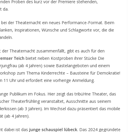
ufenden Proben des kurz vor der Premiere stehenden,
t da.
t bei der Theaternacht ein neues Performance-Format. Beim
anken, Inspirationen, Wünsche und Schlagworte vor, die die
andeln.
t der Theaternacht zusammenfällt, gibt es auch für den
remser Teich
bietet neben Kostproben ihrer Stücke Die
erjungfrau (ab 4 Jahren) sowie Bastelangeboten und einem
orkshop zum Thema Kinderrechte – Bausteine für Demokratie!
 um 11 Uhr und erfordert eine vorherige Anmeldung.
unge Publikum im Fokus. Hier zeigt das tribüHne Theater, das
ischer Theaterfrühling veranstaltet, Ausschnitte aus seinem
erkissen (ab 3 Jahren). Im Wechsel dazu präsentiert das mobile
t (ab 4 Jahren).
t dabei ist das
junge schauspiel lübeck
. Das 2024 gegründete