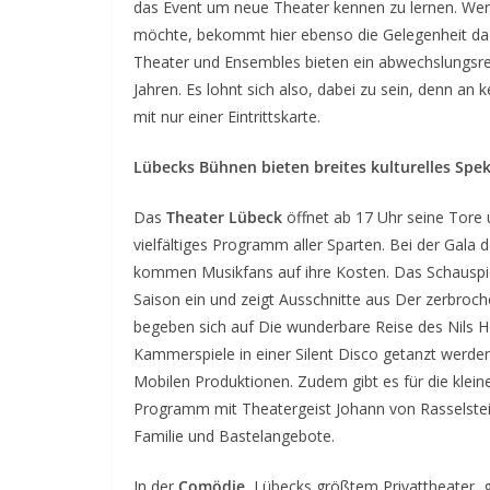
das Event um neue Theater kennen zu lernen. Wer 
möchte, bekommt hier ebenso die Gelegenheit daz
Theater und Ensembles bieten ein abwechslungsre
Jahren. Es lohnt sich also, dabei zu sein, denn an
mit nur einer Eintrittskarte.
Lübecks Bühnen bieten breites kulturelles Spe
Das
Theater Lübeck
öffnet ab 17 Uhr seine Tore 
vielfältiges Programm aller Sparten. Bei der Gal
kommen Musikfans auf ihre Kosten. Das Schauspie
Saison ein und zeigt Ausschnitte aus Der zerbroc
begeben sich auf Die wunderbare Reise des Nils 
Kammerspiele in einer Silent Disco getanzt werden
Mobilen Produktionen. Zudem gibt es für die klei
Programm mit Theatergeist Johann von Rasselstei
Familie und Bastelangebote.
In der
Comödie
, Lübecks größtem Privattheater, g