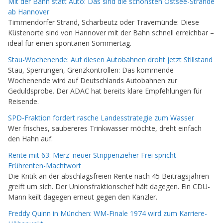
Mit der Bahn statt Auto: Das sind die schönsten Ostsee-Strände
ab Hannover
Timmendorfer Strand, Scharbeutz oder Travemünde: Diese
Küstenorte sind von Hannover mit der Bahn schnell erreichbar –
ideal für einen spontanen Sommertag.
Stau-Wochenende: Auf diesen Autobahnen droht jetzt Stillstand
Stau, Sperrungen, Grenzkontrollen: Das kommende
Wochenende wird auf Deutschlands Autobahnen zur
Geduldsprobe. Der ADAC hat bereits klare Empfehlungen für
Reisende.
SPD-Fraktion fordert rasche Landesstrategie zum Wasser
Wer frisches, saubereres Trinkwasser möchte, dreht einfach
den Hahn auf.
Rente mit 63: Merz' neuer Strippenzieher Frei spricht
Frührenten-Machtwort
Die Kritik an der abschlagsfreien Rente nach 45 Beitragsjahren
greift um sich. Der Unionsfraktionschef hält dagegen. Ein CDU-
Mann keilt dagegen erneut gegen den Kanzler.
Freddy Quinn in München: WM-Finale 1974 wird zum Karriere-