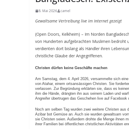
8. Mai 2026
camel
Gewaltsame Vertreibung live im Internet gezeigt
(Open Doors, Kelkheim) – Im Norden Bangladeschs
von Hunderten aufgebrachten Muslimen bedroht un
verdienten dort bislang als Händler ihren Lebensun
christliche Glaube der Angegriffenen.
Christen dürfen keine Geschäfte machen
Am Samstag, dem 4. April 2026, versammelte sich ein
von Atahar, einem ortsansässigen Christen. Sie forderte
verlassen. Zur Begründung erklärten sie, dass es keinem
ihm die Hände, drängten ihn aus seinem Laden und warfe
Angreifer übertrugen das Geschehen live auf Facebook u
Noch am selben Tag wurden zwei weitere Christen aus de
Azibar bot Gemüse an. Auch sie wurden gewaltsam vom M
sie Christen seien. Außerdem drohte die Menge ihnen m
ihrer Familien bei öffentlichen christlichen Aktivitäten e