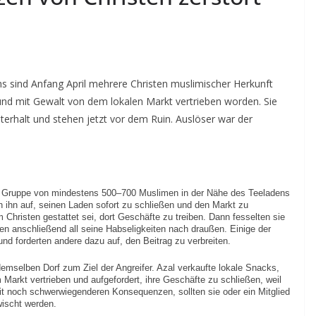
 sind Anfang April mehrere Christen muslimischer Herkunft
d mit Gewalt von dem lokalen Markt vertrieben worden. Sie
terhalt und stehen jetzt vor dem Ruin. Auslöser war der
e Gruppe von mindestens 500–700 Muslimen in der Nähe des Teeladens
n ihn auf, seinen Laden sofort zu schließen und den Markt zu
 Christen gestattet sei, dort Geschäfte zu treiben. Dann fesselten sie
n anschließend all seine Habseligkeiten nach draußen. Einige der
nd forderten andere dazu auf, den Beitrag zu verbreiten.
mselben Dorf zum Ziel der Angreifer. Azal verkaufte lokale Snacks,
arkt vertrieben und aufgefordert, ihre Geschäfte zu schließen, weil
it noch schwerwiegenderen Konsequenzen, sollten sie oder ein Mitglied
rwischt werden.