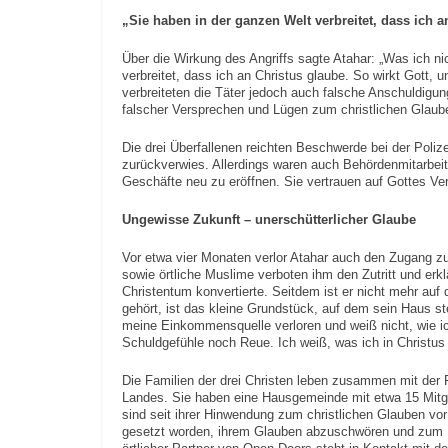
„Sie haben in der ganzen Welt verbreitet, dass ich 
Über die Wirkung des Angriffs sagte Atahar: „Was ich ni
verbreitet, dass ich an Christus glaube. So wirkt Gott,
verbreiteten die Täter jedoch auch falsche Anschuldigu
falscher Versprechen und Lügen zum christlichen Glaub
Die drei Überfallenen reichten Beschwerde bei der Polize
zurückverwies. Allerdings waren auch Behördenmitarbeiter
Geschäfte neu zu eröffnen. Sie vertrauen auf Gottes Ve
Ungewisse Zukunft – unerschütterlicher Glaube
Vor etwa vier Monaten verlor Atahar auch den Zugang z
sowie örtliche Muslime verboten ihm den Zutritt und erk
Christentum konvertierte. Seitdem ist er nicht mehr auf
gehört, ist das kleine Grundstück, auf dem sein Haus ste
meine Einkommensquelle verloren und weiß nicht, wie ic
Schuldgefühle noch Reue. Ich weiß, was ich in Christus
Die Familien der drei Christen leben zusammen mit der F
Landes. Sie haben eine Hausgemeinde mit etwa 15 Mit
sind seit ihrer Hinwendung zum christlichen Glauben vo
gesetzt worden, ihrem Glauben abzuschwören und zum I