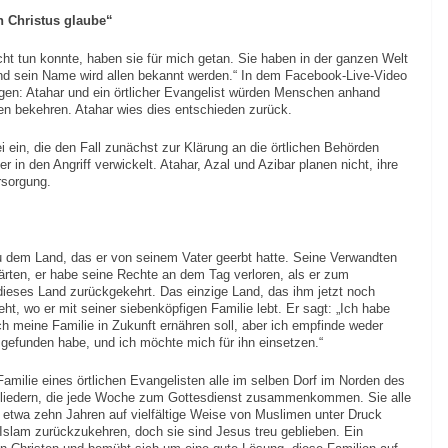
an Christus glaube“
cht tun konnte, haben sie für mich getan. Sie haben in der ganzen Welt
 und sein Name wird allen bekannt werden.“ In dem Facebook-Live-Video
ngen: Atahar und ein örtlicher Evangelist würden Menschen anhand
en bekehren. Atahar wies dies entschieden zurück.
i ein, die den Fall zunächst zur Klärung an die örtlichen Behörden
 in den Angriff verwickelt. Atahar, Azal und Azibar planen nicht, ihre
rsorgung.
u dem Land, das er von seinem Vater geerbt hatte. Seine Verwandten
lärten, er habe seine Rechte an dem Tag verloren, als er zum
 dieses Land zurückgekehrt. Das einzige Land, das ihm jetzt noch
ht, wo er mit seiner siebenköpfigen Familie lebt. Er sagt: „Ich habe
h meine Familie in Zukunft ernähren soll, aber ich empfinde weder
 gefunden habe, und ich möchte mich für ihn einsetzen.“
amilie eines örtlichen Evangelisten alle im selben Dorf im Norden des
gliedern, die jede Woche zum Gottesdienst zusammenkommen. Sie alle
r etwa zehn Jahren auf vielfältige Weise von Muslimen unter Druck
slam zurückzukehren, doch sie sind Jesus treu geblieben. Ein