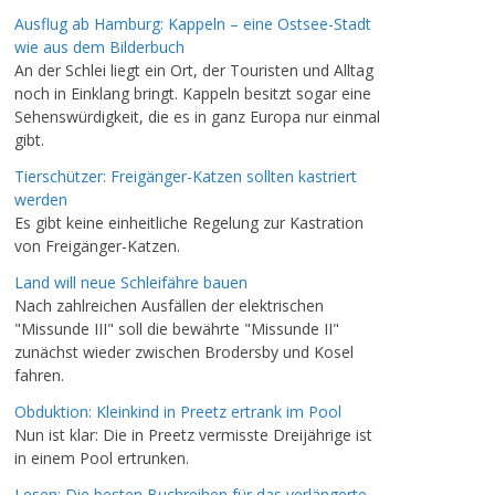
Ausflug ab Hamburg: Kappeln – eine Ostsee-Stadt
wie aus dem Bilderbuch
An der Schlei liegt ein Ort, der Touristen und Alltag
noch in Einklang bringt. Kappeln besitzt sogar eine
Sehenswürdigkeit, die es in ganz Europa nur einmal
gibt.
Tierschützer: Freigänger-Katzen sollten kastriert
werden
Es gibt keine einheitliche Regelung zur Kastration
von Freigänger-Katzen.
Land will neue Schleifähre bauen
Nach zahlreichen Ausfällen der elektrischen
"Missunde III" soll die bewährte "Missunde II"
zunächst wieder zwischen Brodersby und Kosel
fahren.
Obduktion: Kleinkind in Preetz ertrank im Pool
Nun ist klar: Die in Preetz vermisste Dreijährige ist
in einem Pool ertrunken.
Lesen: Die besten Buchreihen für das verlängerte