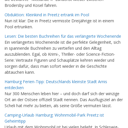
Brodersby und Kosel fahren.
Obduktion: Kleinkind in Preetz ertrank im Pool
Nun ist klar: Die in Preetz vermisste Dreijährige ist in einem
Pool ertrunken.
Lesen: Die besten Buchreihen für das verlängerte Wochenende
Ein verlängertes Wochenende ist die perfekte Gelegenheit, sich
in spannende Buchreihen zu vertiefen und den Alltag
auszublenden. Egal, ob Krimi-, Thriller- oder Science-Fiction-
Serie: Vertraute Figuren und Schauplätze kehren wieder und
sorgen dafür, dass man sofort wieder in die Geschichte
abtauchen kann.
Hamburg Ferien-Tipp: Deutschlands kleinste Stadt Arnis
entdecken
Nur 300 Menschen leben hier – und doch darf sich der winzige
Ort an der Ostsee offiziell Stadt nennen. Das Ausflugsziel an der
Scheli hat mehr zu bieten, als seine Größe vermuten lässt.
Camping-Urlaub Hamburg: Wohnmobil-Park Preetz ist
Geheimtipp
Urlaub mit dem Wohnmobil ist bei vielen beliebt. In Schleswig-