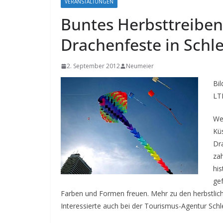
VERANSTALTUNGEN
Buntes Herbsttreiben 
Drachenfeste in Schl
2. September 2012
Neumeier
Bi
LT
Wei
Kü
Dr
zah
his
gef
Farben und Formen freuen. Mehr zu den herbstlic
Interessierte auch bei der Tourismus-Agentur Sch