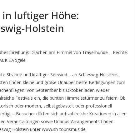
in luftiger Höhe:
eswig-Holstein
ldbeschreibung: Drachen am Himmel von Travemünde – Rechte:
M/K.E.Vögele
te Strände und kräftiger Seewind – an Schleswig-Holsteins
sten finden kleine und große Urlauber beste Bedingungen zum
achenfliegen. Von September bis Oktober laden wieder
lreiche Festivals ein, die bunten Himmelsstürmer zu feiern. Ob
torisch oder modern, selbstgebastelt oder professionell
ertigt – Besucher dürfen sich auf zahlreiche Kreationen in allen
hen Veranstaltungen sowie Urlaubs-Arrangements finden
leswig-Holstein unter www.sh-tourismus.de.