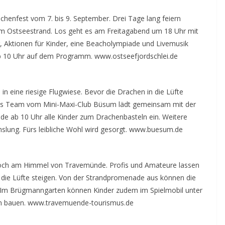
chenfest vom 7. bis 9. September. Drei Tage lang feiern
am Ostseestrand. Los geht es am Freitagabend um 18 Uhr mit
, Aktionen für Kinder, eine Beacholympiade und Livemusik
 10 Uhr auf dem Programm. www.ostseefjordschlei.de
n eine riesige Flugwiese. Bevor die Drachen in die Lüfte
: Das Team vom Mini-Maxi-Club Büsum lädt gemeinsam mit der
ide ab 10 Uhr alle Kinder zum Drachenbasteln ein. Weitere
hslung. Fürs leibliche Wohl wird gesorgt. www.buesum.de
 hoch am Himmel von Travemünde. Profis und Amateure lassen
die Lüfte steigen. Von der Strandpromenade aus können die
 Im Brügmanngarten können Kinder zudem im Spielmobil unter
en bauen. www.travemuende-tourismus.de