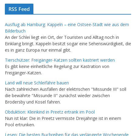
RSS Feed
Ausflug ab Hamburg: Kappeln – eine Ostsee-Stadt wie aus dem
Bilderbuch
An der Schlei liegt ein Ort, der Touristen und Alltag noch in
Einklang bringt. Kappeln besitzt sogar eine Sehenswürdigkeit, die
es in ganz Europa nur einmal gibt.
Tierschützer: Freigänger-Katzen sollten kastriert werden
Es gibt keine einheitliche Regelung zur Kastration von
Freigänger-Katzen.
Land will neue Schleifähre bauen
Nach zahlreichen Ausfällen der elektrischen "Missunde III" soll
die bewährte "Missunde II" zunächst wieder zwischen
Brodersby und Kosel fahren.
Obduktion: Kleinkind in Preetz ertrank im Pool
Nun ist klar: Die in Preetz vermisste Dreijährige ist in einem
Pool ertrunken.
Lesen: Die besten Buchreihen für das verlängerte Wochenende