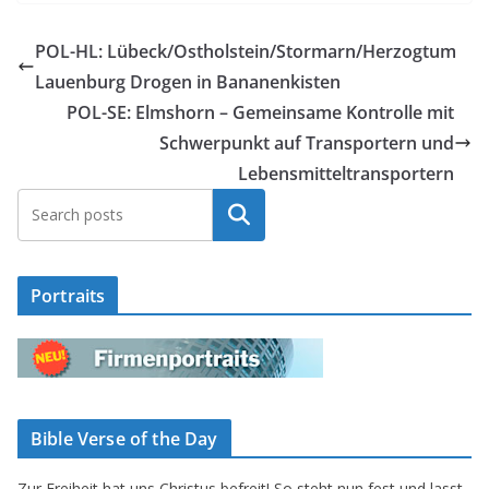
POL-HL: Lübeck/Ostholstein/Stormarn/Herzogtum
Lauenburg Drogen in Bananenkisten
POL-SE: Elmshorn – Gemeinsame Kontrolle mit
Schwerpunkt auf Transportern und
Lebensmitteltransportern
Suchen
Portraits
Bible Verse of the Day
Zur Freiheit hat uns Christus befreit! So steht nun fest und lasst