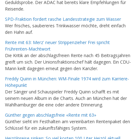
Geduldsprobe. Der ADAC hat bereits klare Empfehlungen für
Reisende.
SPD-Fraktion fordert rasche Landesstrategie zum Wasser
Wer frisches, saubereres Trinkwasser möchte, dreht einfach
den Hahn auf.
Rente mit 63: Merz' neuer Strippenzieher Frei spricht
Frührenten-Machtwort
Die Kritik an der abschlagsfreien Rente nach 45 Beitragsjahren
greift um sich. Der Unionsfraktionschef hält dagegen. Ein CDU-
Mann keilt dagegen erneut gegen den Kanzler.
Freddy Quinn in München: WM-Finale 1974 wird zum Karriere-
Höhepunkt
Der Sänger und Schauspieler Freddy Quinn schafft es mit
seinem neuen Album in die Charts. Auch an München hat der
Wahlhamburger die eine oder andere Erinnerung.
Günther gegen abschlagsfreie «Rente mit 63»
Günther sieht im Festhalten am vereinbarten Rentenpaket den
Schlüssel für ein zukunftsfähiges System.
Heizölpreise sinken: So viel kosten 100 Liter Heizöl aktuell