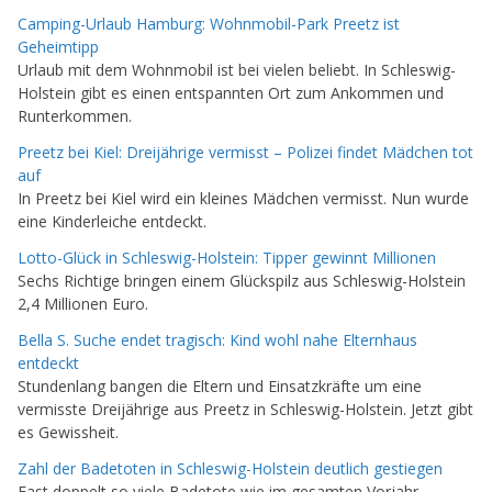
Camping-Urlaub Hamburg: Wohnmobil-Park Preetz ist
Geheimtipp
Urlaub mit dem Wohnmobil ist bei vielen beliebt. In Schleswig-
Holstein gibt es einen entspannten Ort zum Ankommen und
Runterkommen.
Preetz bei Kiel: Dreijährige vermisst – Polizei findet Mädchen tot
auf
In Preetz bei Kiel wird ein kleines Mädchen vermisst. Nun wurde
eine Kinderleiche entdeckt.
Lotto-Glück in Schleswig-Holstein: Tipper gewinnt Millionen
Sechs Richtige bringen einem Glückspilz aus Schleswig-Holstein
2,4 Millionen Euro.
Bella S. Suche endet tragisch: Kind wohl nahe Elternhaus
entdeckt
Stundenlang bangen die Eltern und Einsatzkräfte um eine
vermisste Dreijährige aus Preetz in Schleswig-Holstein. Jetzt gibt
es Gewissheit.
Zahl der Badetoten in Schleswig-Holstein deutlich gestiegen
Fast doppelt so viele Badetote wie im gesamten Vorjahr –