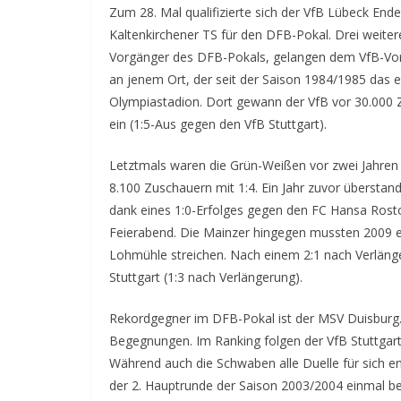
Zum 28. Mal qualifizierte sich der VfB Lübeck En
Kaltenkirchener TS für den DFB-Pokal. Drei wei
Vorgänger des DFB-Pokals, gelangen dem VfB-Vorg
an jenem Ort, der seit der Saison 1984/1985 das er
Olympiastadion. Dort gewann der VfB vor 30.000 Z
ein (1:5-Aus gegen den VfB Stuttgart).
Letztmals waren die Grün-Weißen vor zwei Jahren q
8.100 Zuschauern mit 1:4. Ein Jahr zuvor übersta
dank eines 1:0-Erfolges gegen den FC Hansa Rost
Feierabend. Die Mainzer hingegen mussten 2009 eb
Lohmühle streichen. Nach einem 2:1 nach Verläng
Stuttgart (1:3 nach Verlängerung).
Rekordgegner im DFB-Pokal ist der MSV Duisburg. Vi
Begegnungen. Im Ranking folgen der VfB Stuttgart 
Während auch die Schwaben alle Duelle für sich en
der 2. Hauptrunde der Saison 2003/2004 einmal be