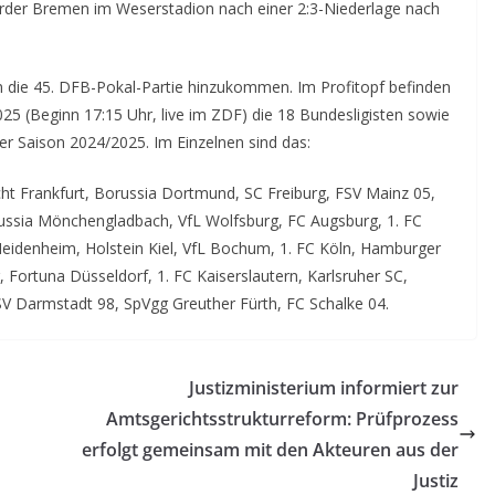
Werder Bremen im Weserstadion nach einer 2:3-Niederlage nach
die 45. DFB-Pokal-Partie hinzukommen. Im Profitopf befinden
025 (Beginn 17:15 Uhr, live im ZDF) die 18 Bundesligisten sowie
der Saison 2024/2025. Im Einzelnen sind das:
ht Frankfurt, Borussia Dortmund, SC Freiburg, FSV Mainz 05,
russia Mönchengladbach, VfL Wolfsburg, FC Augsburg, 1. FC
 Heidenheim, Holstein Kiel, VfL Bochum, 1. FC Köln, Hamburger
 Fortuna Düsseldorf, 1. FC Kaiserslautern, Karlsruher SC,
SV Darmstadt 98, SpVgg Greuther Fürth, FC Schalke 04.
Justizministerium informiert zur
Amtsgerichtsstrukturreform: Prüfprozess
erfolgt gemeinsam mit den Akteuren aus der
Justiz