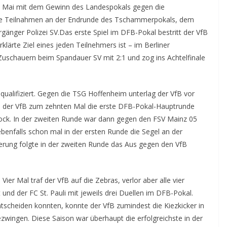
de Mai mit dem Gewinn des Landespokals gegen die
tere Teilnahmen an der Endrunde des Tschammerpokals, dem
änger Polizei SV.
Das erste Spiel im DFB-Pokal bestritt der VfB
klärte Ziel eines jeden Teilnehmers ist – im Berliner
uschauern beim Spandauer SV mit 2:1 und zog ins Achtelfinale
ualifiziert. Gegen die TSG Hoffenheim unterlag der VfB vor
nd der VfB zum zehnten Mal die erste DFB-Pokal-Hauptrunde
ock. In der zweiten Runde war dann gegen den FSV Mainz 05
enfalls schon mal in der ersten Runde die Segel an der
erung folgte in der zweiten Runde das Aus gegen den VfB
er Mal traf der VfB auf die Zebras, verlor aber alle vier
und der FC St. Pauli mit jeweils drei Duellen im DFB-Pokal.
tscheiden konnten, konnte der VfB zumindest die Kiezkicker in
zwingen. Diese Saison war überhaupt die erfolgreichste in der