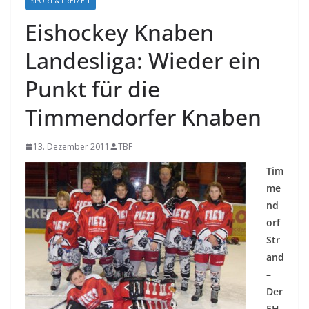
SPORT & FREIZEIT
Eishockey Knaben
Landesliga: Wieder ein
Punkt für die
Timmendorfer Knaben
13. Dezember 2011
TBF
Tim
me
nd
orf
Str
and
–
Der
EH