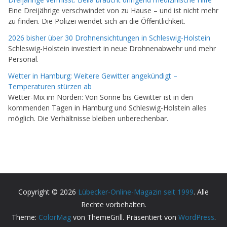
Eine Dreijährige verschwindet von zu Hause – und ist nicht mehr
zu finden. Die Polizei wendet sich an die Öffentlichkeit.
2026 bisher über 30 Drohnensichtungen in Schleswig-Holstein
Schleswig-Holstein investiert in neue Drohnenabwehr und mehr
Personal.
Wetter in Hamburg: Weitere Gewitter angekündigt –
Temperaturen stürzen ab
Wetter-Mix im Norden: Von Sonne bis Gewitter ist in den
kommenden Tagen in Hamburg und Schleswig-Holstein alles
möglich. Die Verhältnisse bleiben unberechenbar.
Copyright © 2026
Lübecker-Online-Magazin seit 1999
. Alle
Rechte vorbehalten.
Theme:
ColorMag
von ThemeGrill. Präsentiert von
WordPress
.