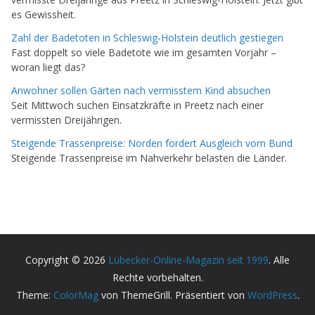
es Gewissheit.
Zahl der Badetoten in Schleswig-Holstein deutlich gestiegen
Fast doppelt so viele Badetote wie im gesamten Vorjahr –
woran liegt das?
Anwohner sollen Gärten nach vermisstem Kind absuchen
Seit Mittwoch suchen Einsatzkräfte in Preetz nach einer
vermissten Dreijährigen.
Steigende Trassenpreise: Norden fordert Ausgleich vom Bund
Steigende Trassenpreise im Nahverkehr belasten die Länder.
Copyright © 2026
Lübecker-Online-Magazin seit 1999
. Alle
Rechte vorbehalten.
Theme:
ColorMag
von ThemeGrill. Präsentiert von
WordPress
.