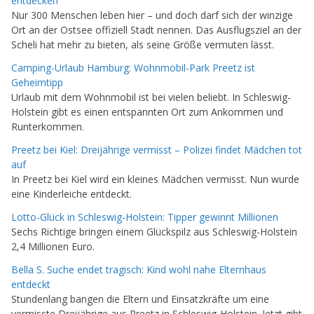
entdecken
Nur 300 Menschen leben hier – und doch darf sich der winzige
Ort an der Ostsee offiziell Stadt nennen. Das Ausflugsziel an der
Scheli hat mehr zu bieten, als seine Größe vermuten lässt.
Camping-Urlaub Hamburg: Wohnmobil-Park Preetz ist
Geheimtipp
Urlaub mit dem Wohnmobil ist bei vielen beliebt. In Schleswig-
Holstein gibt es einen entspannten Ort zum Ankommen und
Runterkommen.
Preetz bei Kiel: Dreijährige vermisst – Polizei findet Mädchen tot
auf
In Preetz bei Kiel wird ein kleines Mädchen vermisst. Nun wurde
eine Kinderleiche entdeckt.
Lotto-Glück in Schleswig-Holstein: Tipper gewinnt Millionen
Sechs Richtige bringen einem Glückspilz aus Schleswig-Holstein
2,4 Millionen Euro.
Bella S. Suche endet tragisch: Kind wohl nahe Elternhaus
entdeckt
Stundenlang bangen die Eltern und Einsatzkräfte um eine
vermisste Dreijährige aus Preetz in Schleswig-Holstein. Jetzt gibt