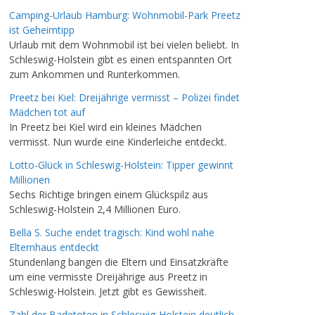
Camping-Urlaub Hamburg: Wohnmobil-Park Preetz
ist Geheimtipp
Urlaub mit dem Wohnmobil ist bei vielen beliebt. In
Schleswig-Holstein gibt es einen entspannten Ort
zum Ankommen und Runterkommen.
Preetz bei Kiel: Dreijährige vermisst – Polizei findet
Mädchen tot auf
In Preetz bei Kiel wird ein kleines Mädchen
vermisst. Nun wurde eine Kinderleiche entdeckt.
Lotto-Glück in Schleswig-Holstein: Tipper gewinnt
Millionen
Sechs Richtige bringen einem Glückspilz aus
Schleswig-Holstein 2,4 Millionen Euro.
Bella S. Suche endet tragisch: Kind wohl nahe
Elternhaus entdeckt
Stundenlang bangen die Eltern und Einsatzkräfte
um eine vermisste Dreijährige aus Preetz in
Schleswig-Holstein. Jetzt gibt es Gewissheit.
Zahl der Badetoten in Schleswig-Holstein deutlich