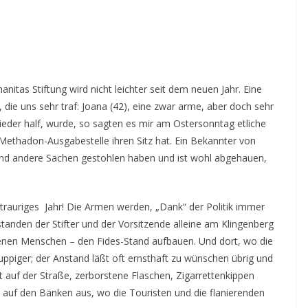
anitas Stiftung wird nicht leichter seit dem neuen Jahr. Eine
 die uns sehr traf: Joana (42), eine zwar arme, aber doch sehr
wieder half, wurde, so sagten es mir am Ostersonntag etliche
 Methadon-Ausgabestelle ihren Sitz hat.
Ein Bekannter von
y und andere Sachen gestohlen haben und ist wohl abgehauen,
, trauriges Jahr! Die Armen werden, „Dank“ der Politik immer
 standen der Stifter und der Vorsitzende alleine am Klingenberg
kenen Menschen – den Fides-Stand aufbauen. Und dort, wo die
 ruppiger; der Anstand läßt oft ernsthaft zu wünschen übrig und
Kot auf der Straße, zerborstene Flaschen, Zigarrettenkippen
 auf den Bänken aus, wo die Touristen und die flanierenden