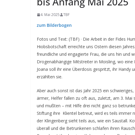
bis Anfang Mai 2025
4. Mai 2025
TBF
zum Bilderbogen
Fotos und Text: (TBF) · Die Arbeit in der Fides Hum
Hiobsbotschaft erreichte uns Ostern diesen Jahres,
freundliche und engagierte Frau, die uns hin und 
Drogenabhängige Mitstreiter in Moisling, wo eine
Joana soll ihr eine Überdosis gespritzt, ihr Hand
erzählten sie.
Aber auch sonst ist das Jahr 2025 ein schwieriges
ärmer, Helfer fallen zu oft aus, zuletzt, am 3. Mai
und mußten – mit Hilfe drei nicht ganz so betrun
Stiftung ihre Klientel betreut, wird es teils immer
der Klingenberg sieht teils aus, wie ein Saustall. 
überall und die Betrunkenen schlafen ihren Rausch