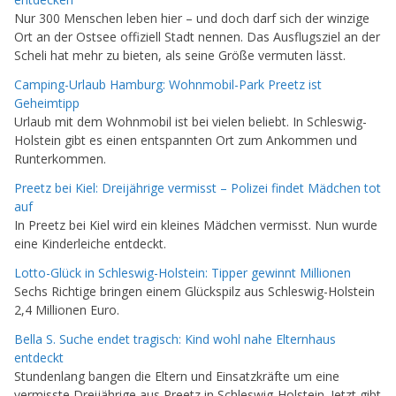
Nur 300 Menschen leben hier – und doch darf sich der winzige
Ort an der Ostsee offiziell Stadt nennen. Das Ausflugsziel an der
Scheli hat mehr zu bieten, als seine Größe vermuten lässt.
Camping-Urlaub Hamburg: Wohnmobil-Park Preetz ist
Geheimtipp
Urlaub mit dem Wohnmobil ist bei vielen beliebt. In Schleswig-
Holstein gibt es einen entspannten Ort zum Ankommen und
Runterkommen.
Preetz bei Kiel: Dreijährige vermisst – Polizei findet Mädchen tot
auf
In Preetz bei Kiel wird ein kleines Mädchen vermisst. Nun wurde
eine Kinderleiche entdeckt.
Lotto-Glück in Schleswig-Holstein: Tipper gewinnt Millionen
Sechs Richtige bringen einem Glückspilz aus Schleswig-Holstein
2,4 Millionen Euro.
Bella S. Suche endet tragisch: Kind wohl nahe Elternhaus
entdeckt
Stundenlang bangen die Eltern und Einsatzkräfte um eine
vermisste Dreijährige aus Preetz in Schleswig-Holstein. Jetzt gibt