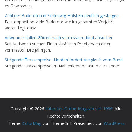
es Gewissheit.
Zahl der Badetoten in Schleswig-Holstein deutlich gestiegen
Fast doppelt so viele Badetote wie im gesamten Vorjahr –
woran liegt das?
Anwohner sollen Gärten nach vermisstem Kind absuchen
Seit Mittwoch suchen Einsatzkräfte in Preetz nach einer
vermissten Dreijährigen.
Steigende Trassenpreise: Norden fordert Ausgleich vom Bund
Steigende Trassenpreise im Nahverkehr belasten die Länder.
Copyright © 2026
Lübecker-Online-Magazin seit 1999
. Alle
Rechte vorbehalten.
Theme:
ColorMag
von ThemeGrill. Präsentiert von
WordPress
.