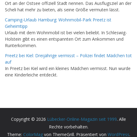
Ort an der Ostsee offiziell Stadt nennen. Das Ausflugsziel an der
Scheli hat mehr zu bieten, als seine Größe vermuten lässt.
Camping-Urlaub Hamburg: Wohnmobil-Park Preetz ist
Geheimtipp
Urlaub mit dem Wohnmobil ist bei vielen beliebt. In Schleswig-
Holstein gibt es einen entspannten Ort zum Ankommen und
Runterkommen.
Preetz bei Kiel: Dreijährige vermisst – Polizei findet Mädchen tot
auf
In Preetz bei Kiel wird ein kleines Mädchen vermisst. Nun wurde
eine Kinderleiche entdeckt.
Copyright © 2026
Lübecker-Online-Magazin seit 1999
. Alle
Rechte vorbehalten.
Theme:
ColorMag
von ThemeGrill. Präsentiert von
WordPress
.