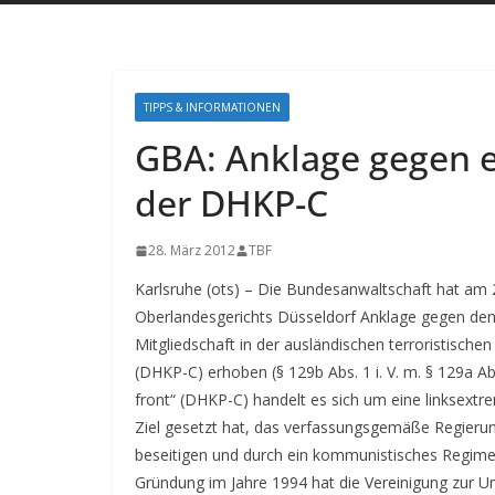
TIPPS & INFORMATIONEN
GBA: Anklage gegen e
der DHKP-C
28. März 2012
TBF
Karlsruhe (ots) – Die Bundesanwaltschaft hat am
Oberlandesgerichts Düsseldorf Anklage gegen den
Mitgliedschaft in der ausländischen terroristische
(DHKP-C) erhoben (§ 129b Abs. 1 i. V. m. § 129a Ab
front“ (DHKP-C) handelt es sich um eine linksextre
Ziel gesetzt hat, das verfassungsgemäße Regierun
beseitigen und durch ein kommunistisches Regime m
Gründung im Jahre 1994 hat die Vereinigung zur Um