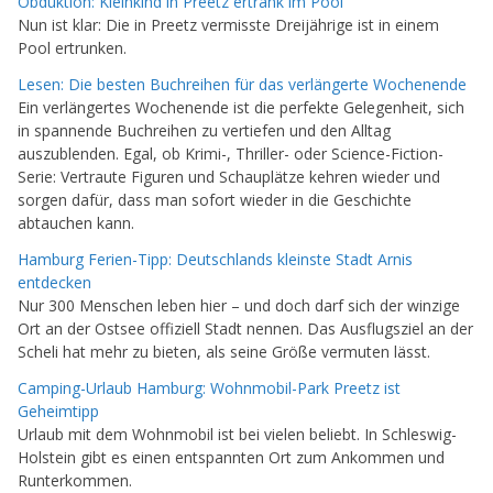
Obduktion: Kleinkind in Preetz ertrank im Pool
Nun ist klar: Die in Preetz vermisste Dreijährige ist in einem
Pool ertrunken.
Lesen: Die besten Buchreihen für das verlängerte Wochenende
Ein verlängertes Wochenende ist die perfekte Gelegenheit, sich
in spannende Buchreihen zu vertiefen und den Alltag
auszublenden. Egal, ob Krimi-, Thriller- oder Science-Fiction-
Serie: Vertraute Figuren und Schauplätze kehren wieder und
sorgen dafür, dass man sofort wieder in die Geschichte
abtauchen kann.
Hamburg Ferien-Tipp: Deutschlands kleinste Stadt Arnis
entdecken
Nur 300 Menschen leben hier – und doch darf sich der winzige
Ort an der Ostsee offiziell Stadt nennen. Das Ausflugsziel an der
Scheli hat mehr zu bieten, als seine Größe vermuten lässt.
Camping-Urlaub Hamburg: Wohnmobil-Park Preetz ist
Geheimtipp
Urlaub mit dem Wohnmobil ist bei vielen beliebt. In Schleswig-
Holstein gibt es einen entspannten Ort zum Ankommen und
Runterkommen.