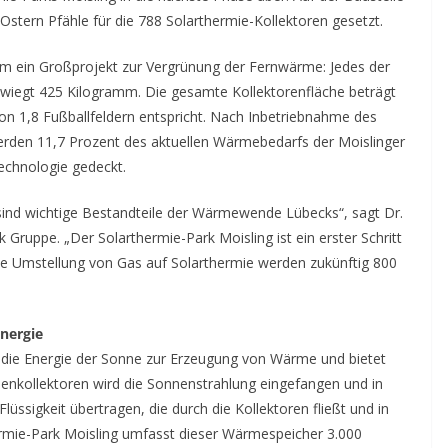
stern Pfähle für die 788 Solarthermie-Kollektoren gesetzt.
um ein Großprojekt zur Vergrünung der Fernwärme: Jedes der
 wiegt 425 Kilogramm. Die gesamte Kollektorenfläche beträgt
n 1,8 Fußballfeldern entspricht. Nach Inbetriebnahme des
erden 11,7 Prozent des aktuellen Wärmebedarfs der Moislinger
echnologie gedeckt.
ind wichtige Bestandteile der Wärmewende Lübecks“, sagt Dr.
Gruppe. „Der Solarthermie-Park Moisling ist ein erster Schritt
die Umstellung von Gas auf Solarthermie werden zukünftig 800
nergie
 die Energie der Sonne zur Erzeugung von Wärme und bietet
nnenkollektoren wird die Sonnenstrahlung eingefangen und in
sigkeit übertragen, die durch die Kollektoren fließt und in
rmie-Park Moisling umfasst dieser Wärmespeicher 3.000