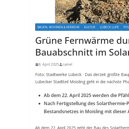
BAUEN, WOHNEN & VERKEHR
KULTUR
LÜBECK LUPE
POL
Grüne Fernwärme dur
Bauabschnitt im Sola
8. April 2025
camel
Foto: Stadtwerke Lübeck · Das derzeit größte Ba
Lübecker Stadtteil Moisling geht in die nächste Ph
Ab dem 22. April 2025 werden die Pfähl
Nach Fertigstellung des Solarthermie
Bestandsnetzes in Moisling mit dieser
Ab dem 22. April 2025 geht der Bau des Solartherm