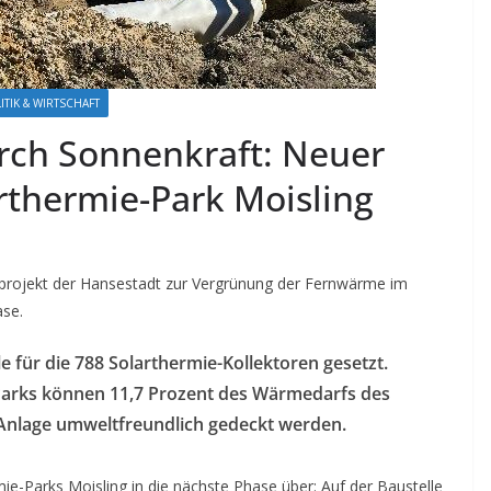
ITIK & WIRTSCHAFT
ch Sonnenkraft: Neuer
rthermie-Park Moisling
uprojekt der Hansestadt zur Vergrünung der Fernwärme im
ase.
e für die 788 Solarthermie-Kollektoren gesetzt.
-Parks können 11,7 Prozent des Wärmedarfs des
 Anlage umweltfreundlich gedeckt werden.
ie-Parks Moisling in die nächste Phase über: Auf der Baustelle