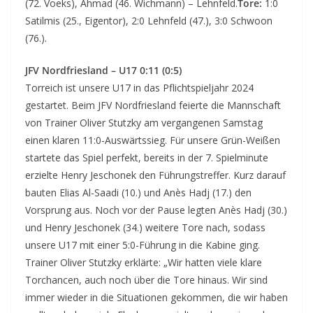
(72. Voeks), Ahmad (46. Wichmann) – Lehnfeld.
Tore:
1:0
Satilmis (25., Eigentor), 2:0 Lehnfeld (47.), 3:0 Schwoon
(76.).
JFV Nordfriesland – U17 0:11 (0:5)
Torreich ist unsere U17 in das Pflichtspieljahr 2024
gestartet. Beim JFV Nordfriesland feierte die Mannschaft
von Trainer Oliver Stutzky am vergangenen Samstag
einen klaren 11:0-Auswärtssieg. Für unsere Grün-Weißen
startete das Spiel perfekt, bereits in der 7. Spielminute
erzielte Henry Jeschonek den Führungstreffer. Kurz darauf
bauten Elias Al-Saadi (10.) und Anès Hadj (17.) den
Vorsprung aus. Noch vor der Pause legten Anès Hadj (30.)
und Henry Jeschonek (34.) weitere Tore nach, sodass
unsere U17 mit einer 5:0-Führung in die Kabine ging.
Trainer Oliver Stutzky erklärte: „Wir hatten viele klare
Torchancen, auch noch über die Tore hinaus. Wir sind
immer wieder in die Situationen gekommen, die wir haben