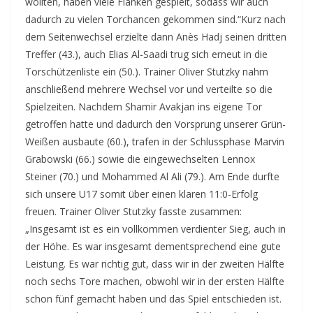
wollten, haben viele Flanken gespielt, sodass wir auch
dadurch zu vielen Torchancen gekommen sind.“Kurz nach
dem Seitenwechsel erzielte dann Anès Hadj seinen dritten
Treffer (43.), auch Elias Al-Saadi trug sich erneut in die
Torschützenliste ein (50.). Trainer Oliver Stutzky nahm
anschließend mehrere Wechsel vor und verteilte so die
Spielzeiten. Nachdem Shamir Avakjan ins eigene Tor
getroffen hatte und dadurch den Vorsprung unserer Grün-
Weißen ausbaute (60.), trafen in der Schlussphase Marvin
Grabowski (66.) sowie die eingewechselten Lennox
Steiner (70.) und Mohammed Al Ali (79.). Am Ende durfte
sich unsere U17 somit über einen klaren 11:0-Erfolg
freuen. Trainer Oliver Stutzky fasste zusammen:
„Insgesamt ist es ein vollkommen verdienter Sieg, auch in
der Höhe. Es war insgesamt dementsprechend eine gute
Leistung. Es war richtig gut, dass wir in der zweiten Hälfte
noch sechs Tore machen, obwohl wir in der ersten Hälfte
schon fünf gemacht haben und das Spiel entschieden ist.