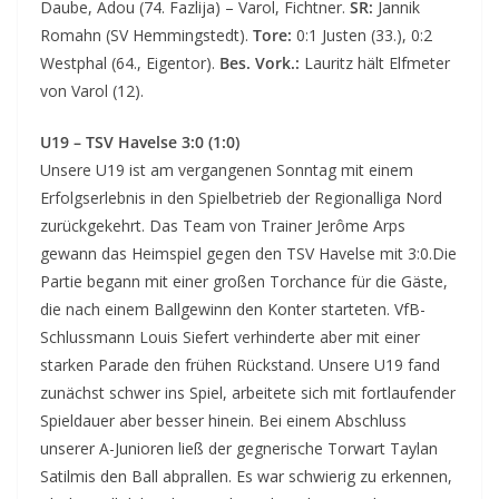
Daube, Adou (74. Fazlija) – Varol, Fichtner.
SR:
Jannik
Romahn (SV Hemmingstedt).
Tore:
0:1 Justen (33.), 0:2
Westphal (64., Eigentor).
Bes. Vork.:
Lauritz hält Elfmeter
von Varol (12).
U19 – TSV Havelse 3:0 (1:0)
Unsere U19 ist am vergangenen Sonntag mit einem
Erfolgserlebnis in den Spielbetrieb der Regionalliga Nord
zurückgekehrt. Das Team von Trainer Jerôme Arps
gewann das Heimspiel gegen den TSV Havelse mit 3:0.Die
Partie begann mit einer großen Torchance für die Gäste,
die nach einem Ballgewinn den Konter starteten. VfB-
Schlussmann Louis Siefert verhinderte aber mit einer
starken Parade den frühen Rückstand. Unsere U19 fand
zunächst schwer ins Spiel, arbeitete sich mit fortlaufender
Spieldauer aber besser hinein. Bei einem Abschluss
unserer A-Junioren ließ der gegnerische Torwart Taylan
Satilmis den Ball abprallen. Es war schwierig zu erkennen,