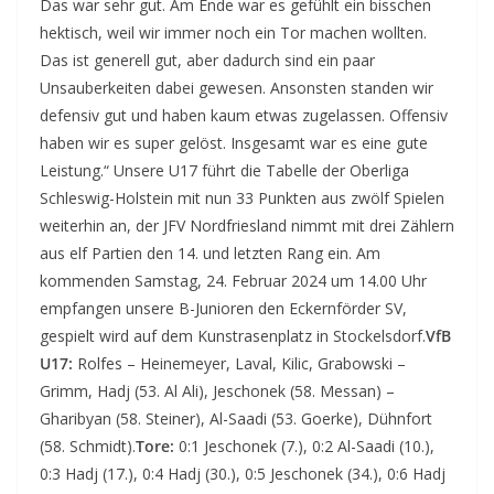
Das war sehr gut. Am Ende war es gefühlt ein bisschen
hektisch, weil wir immer noch ein Tor machen wollten.
Das ist generell gut, aber dadurch sind ein paar
Unsauberkeiten dabei gewesen. Ansonsten standen wir
defensiv gut und haben kaum etwas zugelassen. Offensiv
haben wir es super gelöst. Insgesamt war es eine gute
Leistung.“ Unsere U17 führt die Tabelle der Oberliga
Schleswig-Holstein mit nun 33 Punkten aus zwölf Spielen
weiterhin an, der JFV Nordfriesland nimmt mit drei Zählern
aus elf Partien den 14. und letzten Rang ein. Am
kommenden Samstag, 24. Februar 2024 um 14.00 Uhr
empfangen unsere B-Junioren den Eckernförder SV,
gespielt wird auf dem Kunstrasenplatz in Stockelsdorf.
VfB
U17:
Rolfes – Heinemeyer, Laval, Kilic, Grabowski –
Grimm, Hadj (53. Al Ali), Jeschonek (58. Messan) –
Gharibyan (58. Steiner), Al-Saadi (53. Goerke), Dühnfort
(58. Schmidt).
Tore:
0:1 Jeschonek (7.), 0:2 Al-Saadi (10.),
0:3 Hadj (17.), 0:4 Hadj (30.), 0:5 Jeschonek (34.), 0:6 Hadj