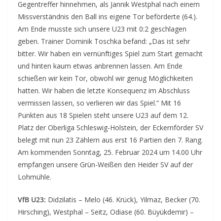
Gegentreffer hinnehmen, als Jannik Westphal nach einem
Missverständnis den Ball ins eigene Tor beförderte (64.).
Am Ende musste sich unsere U23 mit 0:2 geschlagen
geben. Trainer Dominik Toschka befand: „Das ist sehr
bitter. Wir haben ein vernünftiges Spiel zum Start gemacht
und hinten kaum etwas anbrennen lassen. Am Ende
schießen wir kein Tor, obwohl wir genug Möglichkeiten
hatten. Wir haben die letzte Konsequenz im Abschluss
vermissen lassen, so verlieren wir das Spiel.“ Mit 16
Punkten aus 18 Spielen steht unsere U23 auf dem 12.
Platz der Oberliga Schleswig-Holstein, der Eckernförder SV
belegt mit nun 23 Zählern aus erst 16 Partien den 7. Rang.
Am kommenden Sonntag, 25. Februar 2024 um 14.00 Uhr
empfangen unsere Grün-Weißen den Heider SV auf der
Lohmühle.
VfB U23:
Didzilatis – Melo (46. Krück), Yilmaz, Becker (70.
Hirsching), Westphal – Seitz, Odiase (60. Büyükdemir) –