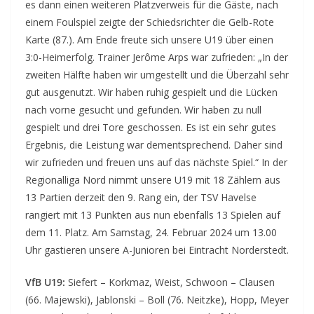
es dann einen weiteren Platzverweis für die Gäste, nach
einem Foulspiel zeigte der Schiedsrichter die Gelb-Rote
Karte (87.). Am Ende freute sich unsere U19 über einen
3:0-Heimerfolg. Trainer Jerôme Arps war zufrieden: „In der
zweiten Hälfte haben wir umgestellt und die Überzahl sehr
gut ausgenutzt. Wir haben ruhig gespielt und die Lücken
nach vorne gesucht und gefunden. Wir haben zu null
gespielt und drei Tore geschossen. Es ist ein sehr gutes
Ergebnis, die Leistung war dementsprechend. Daher sind
wir zufrieden und freuen uns auf das nächste Spiel.“ In der
Regionalliga Nord nimmt unsere U19 mit 18 Zählern aus
13 Partien derzeit den 9. Rang ein, der TSV Havelse
rangiert mit 13 Punkten aus nun ebenfalls 13 Spielen auf
dem 11. Platz. Am Samstag, 24. Februar 2024 um 13.00
Uhr gastieren unsere A-Junioren bei Eintracht Norderstedt.
VfB U19:
Siefert – Korkmaz, Weist, Schwoon – Clausen
(66. Majewski), Jablonski – Boll (76. Neitzke), Hopp, Meyer