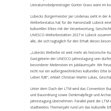
Literaturnobelpreisträger Günter Grass wäre im 
Lübecks Bürgermeister Jan Lindenau sieht in der Au
Welterbestatus hat für die Hansestadt Lübeck ein
kulturellen Erbes mit der Verantwortung, Geschich
UNESCO-Welterbestätten 2027 in Lübeck zusamme
alle, die sich tagtäglich für den Erhalt dieses bes
„Lübecks Welterbe ist weit mehr als historische Kul
Gastgeberin der UNESCO-Jahrestagung sein dürfen, 
besonderer Meilenstein im Jubiläumsjahr. Wir freu
nicht nur ein außergewöhnliches kulturelles Erbe 
Leben füllt“, erklärt Christian Martin Lukas, Ge
Unter dem Dach der LTM wird das Convention Bur
und Bauordnung sowie Denkmalpflege und Archäol
Jahrestagung übernehmen. Parallel plant die LTM 
stadtweites Themenjahr rund um das kulturelle 