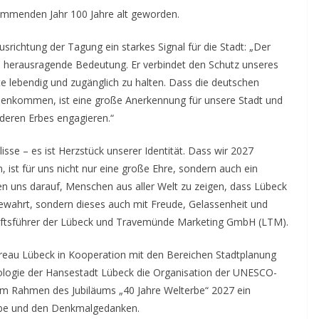
kommenden Jahr 100 Jahre alt geworden.
srichtung der Tagung ein starkes Signal für die Stadt: „Der
e herausragende Bedeutung. Er verbindet den Schutz unseres
te lebendig und zugänglich zu halten. Dass die deutschen
nkommen, ist eine große Anerkennung für unsere Stadt und
onderen Erbes engagieren.“
isse – es ist Herzstück unserer Identität. Dass wir 2027
ist für uns nicht nur eine große Ehre, sondern auch ein
en uns darauf, Menschen aus aller Welt zu zeigen, dass Lübeck
bewahrt, sondern dieses auch mit Freude, Gelassenheit und
schäftsführer der Lübeck und Travemünde Marketing GmbH (LTM).
eau Lübeck in Kooperation mit den Bereichen Stadtplanung
ogie der Hansestadt Lübeck die Organisation der UNESCO-
im Rahmen des Jubiläums „40 Jahre Welterbe“ 2027 ein
Erbe und den Denkmalgedanken.