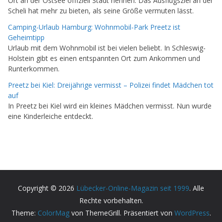
Ort an der Ostsee offiziell Stadt nennen. Das Ausflugsziel an der
Scheli hat mehr zu bieten, als seine Größe vermuten lässt.
Camping-Urlaub Hamburg: Wohnmobil-Park Preetz ist
Geheimtipp
Urlaub mit dem Wohnmobil ist bei vielen beliebt. In Schleswig-
Holstein gibt es einen entspannten Ort zum Ankommen und
Runterkommen.
Preetz bei Kiel: Dreijährige vermisst – Polizei findet Mädchen tot
auf
In Preetz bei Kiel wird ein kleines Mädchen vermisst. Nun wurde
eine Kinderleiche entdeckt.
Copyright © 2026
Lübecker-Online-Magazin seit 1999
. Alle
Rechte vorbehalten.
Theme:
ColorMag
von ThemeGrill. Präsentiert von
WordPress
.