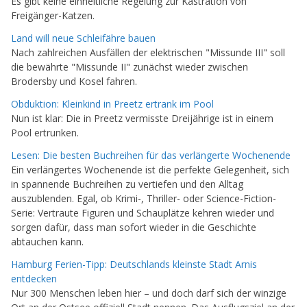
Es gibt keine einheitliche Regelung zur Kastration von
Freigänger-Katzen.
Land will neue Schleifähre bauen
Nach zahlreichen Ausfällen der elektrischen "Missunde III" soll
die bewährte "Missunde II" zunächst wieder zwischen
Brodersby und Kosel fahren.
Obduktion: Kleinkind in Preetz ertrank im Pool
Nun ist klar: Die in Preetz vermisste Dreijährige ist in einem
Pool ertrunken.
Lesen: Die besten Buchreihen für das verlängerte Wochenende
Ein verlängertes Wochenende ist die perfekte Gelegenheit, sich
in spannende Buchreihen zu vertiefen und den Alltag
auszublenden. Egal, ob Krimi-, Thriller- oder Science-Fiction-
Serie: Vertraute Figuren und Schauplätze kehren wieder und
sorgen dafür, dass man sofort wieder in die Geschichte
abtauchen kann.
Hamburg Ferien-Tipp: Deutschlands kleinste Stadt Arnis
entdecken
Nur 300 Menschen leben hier – und doch darf sich der winzige