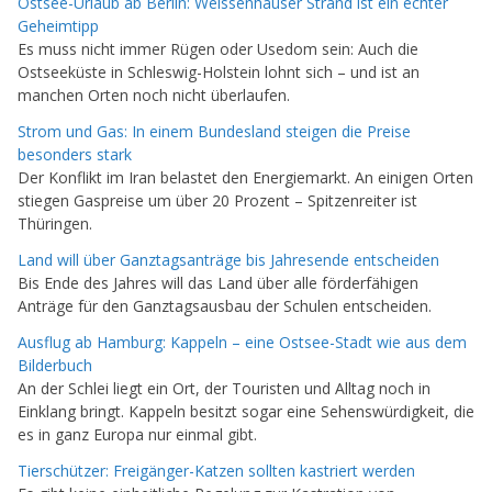
Ostsee-Urlaub ab Berlin: Weissenhäuser Strand ist ein echter
Geheimtipp
Es muss nicht immer Rügen oder Usedom sein: Auch die
Ostseeküste in Schleswig-Holstein lohnt sich – und ist an
manchen Orten noch nicht überlaufen.
Strom und Gas: In einem Bundesland steigen die Preise
besonders stark
Der Konflikt im Iran belastet den Energiemarkt. An einigen Orten
stiegen Gaspreise um über 20 Prozent – Spitzenreiter ist
Thüringen.
Land will über Ganztagsanträge bis Jahresende entscheiden
Bis Ende des Jahres will das Land über alle förderfähigen
Anträge für den Ganztagsausbau der Schulen entscheiden.
Ausflug ab Hamburg: Kappeln – eine Ostsee-Stadt wie aus dem
Bilderbuch
An der Schlei liegt ein Ort, der Touristen und Alltag noch in
Einklang bringt. Kappeln besitzt sogar eine Sehenswürdigkeit, die
es in ganz Europa nur einmal gibt.
Tierschützer: Freigänger-Katzen sollten kastriert werden