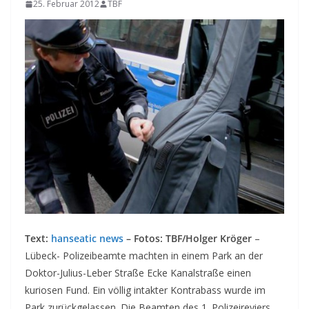
25. Februar 2012
TBF
Text:
hanseatic news
– Fotos: TBF/Holger Kröger
–
Lübeck- Polizeibeamte machten in einem Park an der
Doktor-Julius-Leber Straße Ecke Kanalstraße einen
kuriosen Fund. Ein völlig intakter Kontrabass wurde im
Park zurückgelassen.
Die Beamten des 1. Polizeireviers