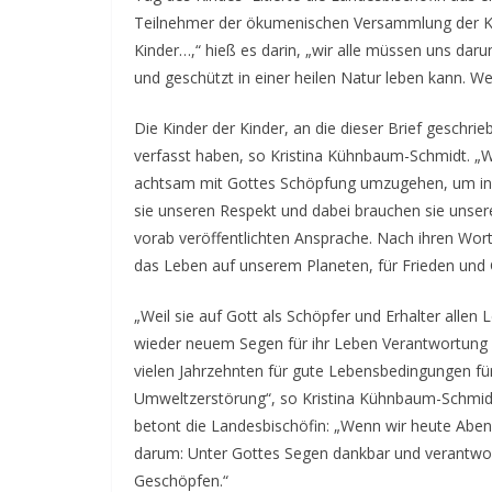
Teilnehmer der ökumenischen Versammlung der Kir
Kinder…,“ hieß es darin, „wir alle müssen uns da
und geschützt in einer heilen Natur leben kann. We
Die Kinder der Kinder, an die dieser Brief geschrie
verfasst haben, so Kristina Kühnbaum-Schmidt. „Wel
achtsam mit Gottes Schöpfung umzugehen, um in G
sie unseren Respekt und dabei brauchen sie unsere 
vorab veröffentlichten Ansprache. Nach ihren Wor
das Leben auf unserem Planeten, für Frieden und G
„Weil sie auf Gott als Schöpfer und Erhalter allen
wieder neuem Segen für ihr Leben Verantwortung f
vielen Jahrzehnten für gute Lebensbedingungen fü
Umweltzerstörung“, so Kristina Kühnbaum-Schmid
betont die Landesbischöfin: „Wenn wir heute A
darum: Unter Gottes Segen dankbar und verantwort
Geschöpfen.“