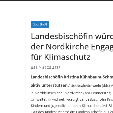
GLAUBHAFT
Landesbischöfin wü
der Nordkirche Enga
für Klimaschutz
31. Mai 2023
TBF
Landesbischöfin Kristina Kühnbaum-Sch
(dds) 
aktiv unterstützen.“
Schleswig/Schwerin
in Norddeutschland (Nordkirche) am Donnerstag (1
Umweltethik widmet, würdigt Landesbischöfin Kr
Kindern und Jugendlichen beim Klimaschutz.
Mit Bl
Tag des Kindes“ zitierte die Landesbischöfin aus 