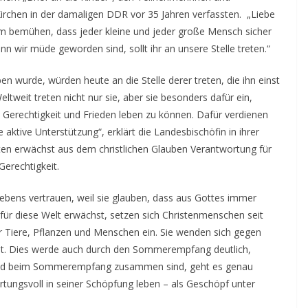
chen in der damaligen DDR vor 35 Jahren verfassten. „Liebe
rum bemühen, dass jeder kleine und jeder große Mensch sicher
nn wir müde geworden sind, sollt ihr an unsere Stelle treten.“
ben wurde, würden heute an die Stelle derer treten, die ihn einst
tweit treten nicht nur sie, aber sie besonders dafür ein,
erechtigkeit und Frieden leben zu können. Dafür verdienen
aktive Unterstützung“, erklärt die Landesbischöfin in ihrer
ten erwächst aus dem christlichen Glauben Verantwortung für
erechtigkeit.
 Lebens vertrauen, weil sie glauben, dass aus Gottes immer
ür diese Welt erwächst, setzen sich Christenmenschen seit
r Tiere, Pflanzen und Menschen ein. Sie wenden sich gegen
t. Dies werde auch durch den Sommerempfang deutlich,
bend beim Sommerempfang zusammen sind, geht es genau
ungsvoll in seiner Schöpfung leben – als Geschöpf unter