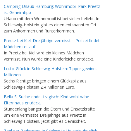
Camping-Urlaub Hamburg: Wohnmobil-Park Preetz
ist Geheimtipp
Urlaub mit dem Wohnmobil ist bei vielen beliebt. In
Schleswig-Holstein gibt es einen entspannten Ort
zum Ankommen und Runterkommen.
Preetz bei Kiel: Dreijährige vermisst – Polizei findet
Mädchen tot auf
In Preetz bei Kiel wird ein kleines Mädchen
vermisst. Nun wurde eine Kinderleiche entdeckt.
Lotto-Glück in Schleswig-Holstein: Tipper gewinnt
Millionen
Sechs Richtige bringen einem Glückspilz aus
Schleswig-Holstein 2,4 Millionen Euro.
Bella S. Suche endet tragisch: Kind wohl nahe
Elternhaus entdeckt
Stundenlang bangen die Eltern und Einsatzkräfte
um eine vermisste Dreijährige aus Preetz in
Schleswig-Holstein. Jetzt gibt es Gewissheit.
Zahl der Badetoten in Schleswig-Holstein deutlich