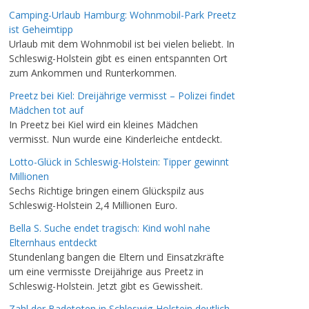
Camping-Urlaub Hamburg: Wohnmobil-Park Preetz
ist Geheimtipp
Urlaub mit dem Wohnmobil ist bei vielen beliebt. In
Schleswig-Holstein gibt es einen entspannten Ort
zum Ankommen und Runterkommen.
Preetz bei Kiel: Dreijährige vermisst – Polizei findet
Mädchen tot auf
In Preetz bei Kiel wird ein kleines Mädchen
vermisst. Nun wurde eine Kinderleiche entdeckt.
Lotto-Glück in Schleswig-Holstein: Tipper gewinnt
Millionen
Sechs Richtige bringen einem Glückspilz aus
Schleswig-Holstein 2,4 Millionen Euro.
Bella S. Suche endet tragisch: Kind wohl nahe
Elternhaus entdeckt
Stundenlang bangen die Eltern und Einsatzkräfte
um eine vermisste Dreijährige aus Preetz in
Schleswig-Holstein. Jetzt gibt es Gewissheit.
Zahl der Badetoten in Schleswig-Holstein deutlich