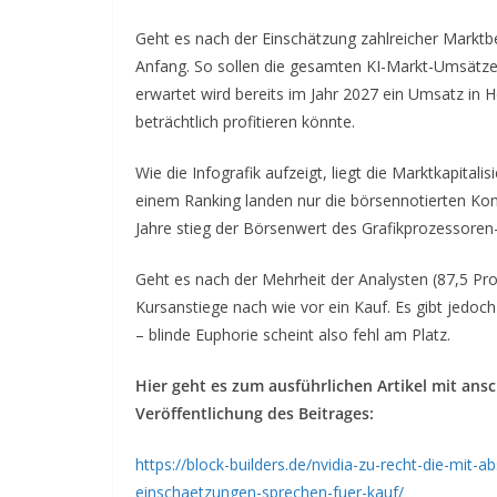
Geht es nach der Einschätzung zahlreicher Marktbe
Anfang. So sollen die gesamten KI-Markt-Umsätze 
erwartet wird bereits im Jahr 2027 ein Umsatz in
beträchtlich profitieren könnte.
Wie die Infografik aufzeigt, liegt die Marktkapitali
einem Ranking landen nur die börsennotierten Kon
Jahre stieg der Börsenwert des Grafikprozessoren
Geht es nach der Mehrheit der Analysten (87,5 Pro
Kursanstiege nach wie vor ein Kauf. Es gibt jedoc
– blinde Euphorie scheint also fehl am Platz.
Hier geht es zum ausführlichen Artikel mit ansch
Veröffentlichung des Beitrages:
https://block-builders.de/nvidia-zu-recht-die-mit
einschaetzungen-sprechen-fuer-kauf/